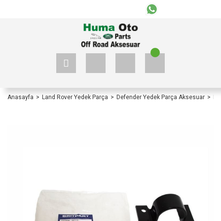
+90 535 523 33 59
+90 535 523 33 59
Anasayfa
Land Rover Yedek Parça
Defender Yedek Parça Aksesuar
De