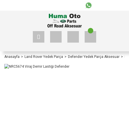
+90 535 523 33 59
+90 535 523 33 59
Anasayfa
Land Rover Yedek Parça
Defender Yedek Parça Aksesuar
De