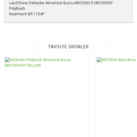
Land Rover Defender Amortisör Burcu NRC5593 P, NRC5593P
PolyBush
Bearmach BR 1754P
Bu ürünün fiyat bilgisi, resim, ürün açıklamalarında ve diğer
konularda yetersiz gördüğünüz noktaları öneri formunu
kullanarak tarafımıza iletebilirsiniz.
Görüş ve önerileriniz için teşekkür ederiz.
TAVSİYE ÜRÜNLER
Ürün resmi kalitesiz, bozuk veya görüntülenemiyor.
Ürün açıklamasında eksik bilgiler bulunuyor.
Ürün bilgilerinde hatalar bulunuyor.
Ürün fiyatı diğer sitelerden daha pahalı.
Bu ürüne benzer farklı alternatifler olmalı.
Gönder