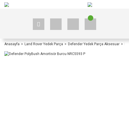
+90 535 523 33 59
+90 535 523 33 59
Anasayfa
Land Rover Yedek Parça
Defender Yedek Parça Aksesuar
De