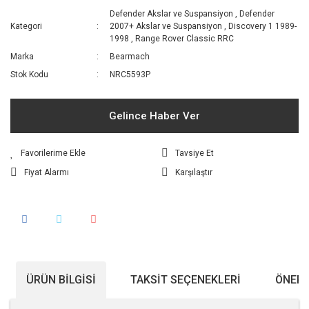
Defender Akslar ve Suspansiyon
,
Defender
Kategori
2007+ Akslar ve Suspansiyon
,
Discovery 1 1989-
1998
,
Range Rover Classic RRC
Marka
Bearmach
Stok Kodu
NRC5593P
Gelince Haber Ver
Tavsiye Et
Fiyat Alarmı
Karşılaştır
ÜRÜN BILGISI
TAKSIT SEÇENEKLERI
ÖNERI