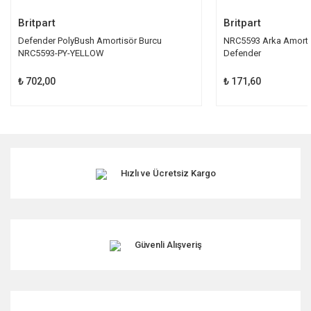
Britpart
Britpart
Defender PolyBush Amortisör Burcu
NRC5593 Arka Amorti
NRC5593-PY-YELLOW
Defender
₺ 702,00
₺ 171,60
Hızlı ve Ücretsiz Kargo
Güvenli Alışveriş