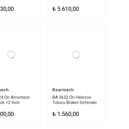
Pompası Td4 Freelander 1
630,00
₺ 5.610,00
mach
Bearmach
24 Ön Amortisör
BA 3652 Ön Helezon
ck +2 İnch
Tutucu Braket Defender
der
900,00
₺ 1.560,00