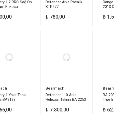
ery 1 2 RRC Sağ Ön
Defender Arka Paçalık
Range 
am Krikosu
BTR277
2013 
373
Rüzgar
00,00
₺ 780,00
₺ 1.
ach
Bearmach
Bear
ry 1 Yakıt Tankı
Defender 110 Arka
BA 209
a BA3198
Helezon Takımı BA 2253
TrueTra
Arka
66,00
₺ 7.800,00
₺ 62