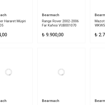
ach
Bearmach
Bear
er Hararet Müşiri
Range Rover 2002-2006
Mazot 
05
Far Kafesi VUB001070
WKW5
4,00
₺ 9.900,00
₺ 2.
ach
Bearmach
Bear