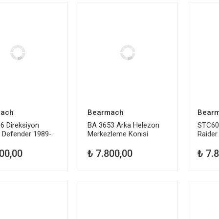
ach
Bearmach
Bear
6 Direksiyon
BA 3653 Arka Helezon
STC60
 Defender 1989-
Merkezleme Konisi
Raide
Defender
Vites 
00,00
₺ 7.800,00
₺ 7.