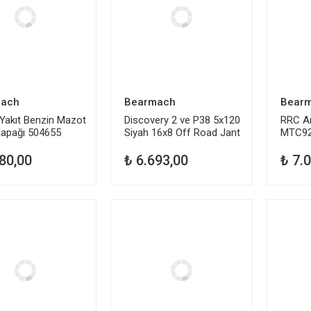
ach
Bearmach
Bear
 Yakıt Benzin Mazot
Discovery 2 ve P38 5x120
RRC Ar
apağı 504655
Siyah 16x8 Off Road Jant
MTC9
BA 015ES
80,00
₺ 6.693,00
₺ 7.