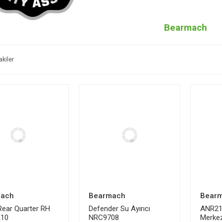
Bearmach
akiler
ach
Bearmach
Bear
Rear Quarter RH
Defender Su Ayırıcı
ANR21
10
NRC9708
Merke