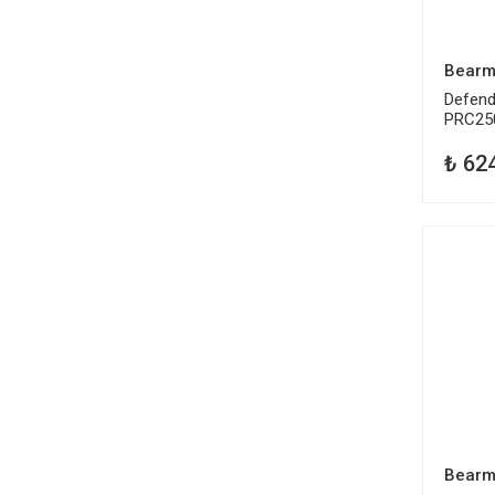
Bearm
Defend
PRC25
₺ 62
Bearm