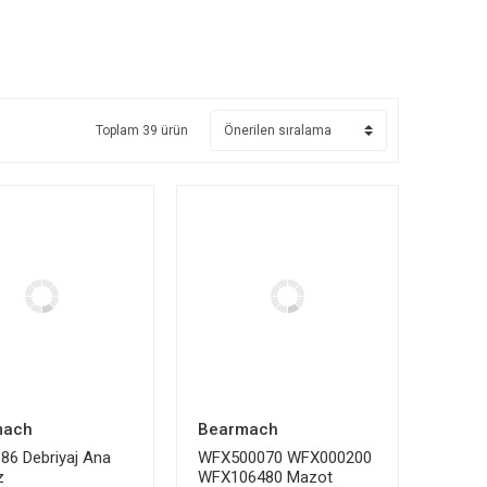
Toplam 39 ürün
mach
Bearmach
86 Debriyaj Ana
WFX500070 WFX000200
z
WFX106480 Mazot