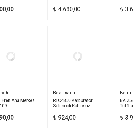
00,00
₺ 4.680,00
₺ 3.
ach
Bearmach
Bear
 Fren Ana Merkez
RTC4850 Karbüratör
BA 25
 109
Solenoidi Kablosuz
Tuffba
Defender Series
Defen
90,00
₺ 924,00
₺ 3.