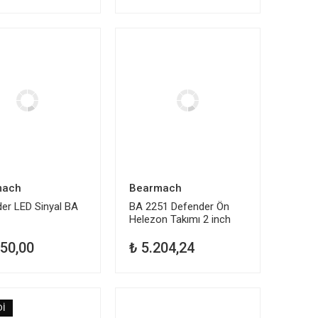
TÜKENDİ
mach
Bearmach
er LED Sinyal BA
BA 2251 Defender Ön
Helezon Takımı 2 inch
950,00
₺ 5.204,24
Dİ
TÜKENDİ