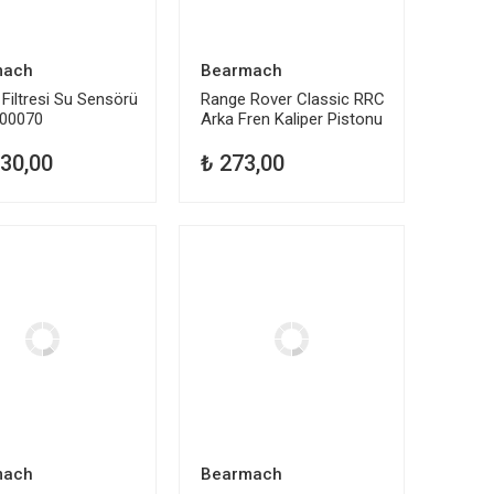
mach
Bearmach
Filtresi Su Sensörü
Range Rover Classic RRC
00070
Arka Fren Kaliper Pistonu
606696
730,00
₺ 273,00
mach
Bearmach