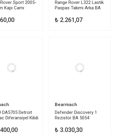
Rover Sport 2005-
Range Rover L322 Lastik
Ön Kapı Camı
Paspas Takımı Arka BA
lığı BA 4414
3512
560,00
₺ 2.261,07
mach
Bearmach
 DA5705 Detroit
Defender Discovery 1
c Diferansiyel Kilidi
Rezistör BA 5054
.400,00
₺ 3.030,30