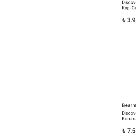
Discov
Kapı C
LR006
₺ 3.9
Bearm
Discove
Korum
₺ 7.5