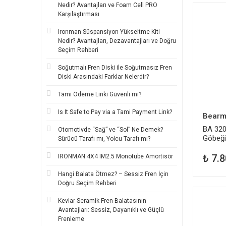
Nedir? Avantajları ve Foam Cell PRO
Karşılaştırması
Ironman Süspansiyon Yükseltme Kiti
Nedir? Avantajları, Dezavantajları ve Doğru
Seçim Rehberi
Soğutmalı Fren Diski ile Soğutmasız Fren
Diski Arasındaki Farklar Nelerdir?
Tami Ödeme Linki Güvenli mi?
Is It Safe to Pay via a Tami Payment Link?
Bearm
BA 320
Otomotivde “Sağ” ve “Sol” Ne Demek?
Göbeği
Sürücü Tarafı mı, Yolcu Tarafı mı?
1994
₺ 7.8
IRONMAN 4X4 IM2.5 Monotube Amortisör
Hangi Balata Ötmez? – Sessiz Fren İçin
Doğru Seçim Rehberi
Kevlar Seramik Fren Balatasının
Avantajları: Sessiz, Dayanıklı ve Güçlü
Frenleme