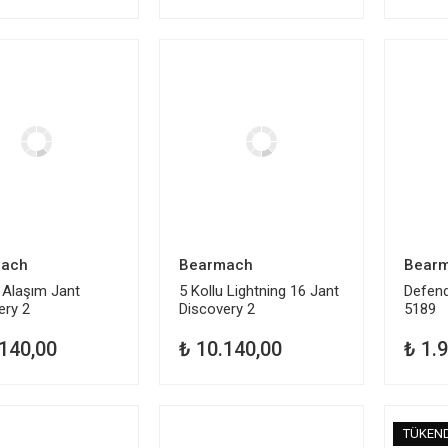
ach
Bearmach
Bear
 Alaşım Jant
5 Kollu Lightning 16 Jant
Defend
ery 2
Discovery 2
5189
RRC112820MCM
.140,00
₺ 10.140,00
₺ 1.
İ
TÜKENDİ
TÜKEN