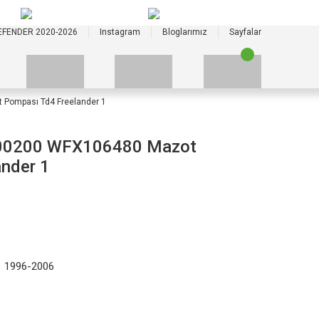
+90 535 523 33 59
+90 535 523 33 59
EFENDER 2020-2026
Instagram
Bloglarımız
Sayfalar
ompası Td4 Freelander 1
0200 WFX106480 Mazot
nder 1
1 1996-2006