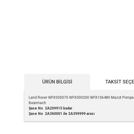
ÜRÜN BILGISI
TAKSIT SEÇ
Land Rover WFX500070 WFX000200 WFX106480 Mazot Pompası
Bearmach
Şase No
2A209915 kadar
Şase No 2A360001 ile 2A399999 arası
Bu ürünün fiyat bilgisi, resim, ürün açıklamalarında ve diğe