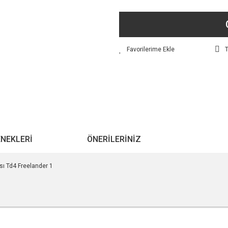
T
ENEKLERI
ÖNERILERINIZ
 Td4 Freelander 1
r konularda yetersiz gördüğünüz noktaları öneri formunu kullanarak tarafımıza ile