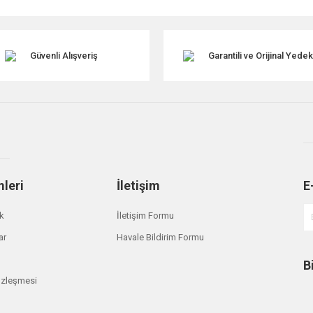
Güvenli Alışveriş
Garantili ve Orijinal Yede
mleri
İletişim
E
Gönder
ik
İletişim Formu
ar
Havale Bildirim Formu
B
özleşmesi