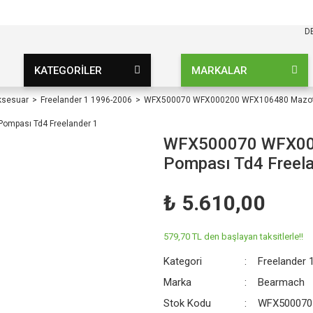
KARGO BEDAVA
UZ ŞARTSIZ
D
KATEGORİLER
MARKALAR
ksesuar
Freelander 1 1996-2006
WFX500070 WFX000200 WFX106480 Mazot P
WFX500070 WFX00
Pompası Td4 Freela
₺ 5.610,00
579,70 TL den başlayan taksitlerle!!
Kategori
Freelander 
Marka
Bearmach
Stok Kodu
WFX500070