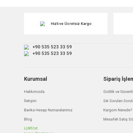
Görüş ve önerileriniz için teşekkür ederiz.
Ürün resmi kalitesiz, bozuk veya görüntülenemiyor.
Ürün açıklamasında eksik bilgiler bulunuyor.
Hızlı ve Ücretsiz Kargo
Ürün bilgilerinde hatalar bulunuyor.
Ürün fiyatı diğer sitelerden daha pahalı.
+90 535 523 33 59
Bu ürüne benzer farklı alternatifler olmalı.
+90 535 523 33 59
Kurumsal
Sipariş İşle
Hakkımızda
Gizlilik ve Güvenl
İletişim
Sık Sorulan Sorul
Banka Hesap Numaralarımız
Kargom Nerede?
Blog
Mesafeli Satış S
LLMS.txt