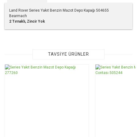
Land Rover Series Yakıt Benzin Mazot Depo Kapağı 504655
Bearmach
2 Tırnaklı, Zincir Yok
Bu ürünün fiyat bilgisi, resim, ürün açıklamalarında ve diğer
konularda yetersiz gördüğünüz noktaları öneri formunu
kullanarak tarafımıza iletebilirsiniz.
Görüş ve önerileriniz için teşekkür ederiz.
TAVSİYE ÜRÜNLER
Ürün resmi kalitesiz, bozuk veya görüntülenemiyor.
Ürün açıklamasında eksik bilgiler bulunuyor.
Ürün bilgilerinde hatalar bulunuyor.
Ürün fiyatı diğer sitelerden daha pahalı.
Bu ürüne benzer farklı alternatifler olmalı.