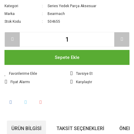
Kategori
Series Yedek Parça Aksesuar
Marka
Bearmach
Stok Kodu
504655
Sepete Ekle
Tavsiye Et
Fiyat Alarmı
Karşılaştır
ÜRÜN BILGISI
TAKSIT SEÇENEKLERI
ÖNERI