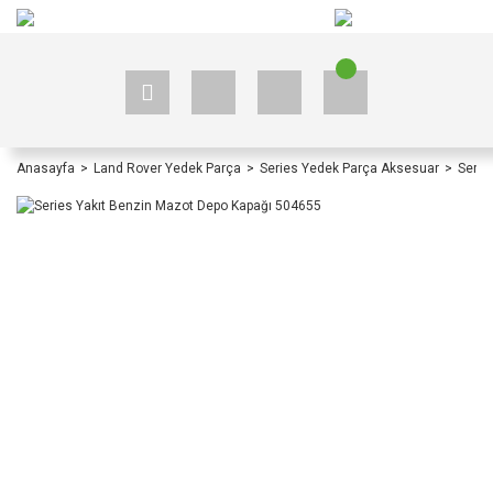
+90 535 523 33 59
+90 535 523 33 59
Anasayfa
Land Rover Yedek Parça
Series Yedek Parça Aksesuar
Serie