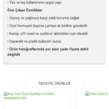
• Yaz ve kış kullanımına uygun yapı
Öne Çıkan Özellikler
• Güneş ve yağmura karşı etkili koruma sağlar
• Özel fermuarlı taşıma çantası ile birlikte gönderilir
• Kamp, off-road ve outdoor aktiviteleri için idealdir
• Dayanıklı ve pratik kullanım sunar
• Ürün fotoğraflarında yer alan çadır fiyata dahil
değildir
Bu ürünün fiyat bilgisi, resim, ürün açıklamalarında ve diğer
konularda yetersiz gördüğünüz noktaları öneri formunu
kullanarak tarafımıza iletebilirsiniz.
Görüş ve önerileriniz için teşekkür ederiz.
TAVSİYE ÜRÜNLER
Ürün resmi kalitesiz, bozuk veya görüntülenemiyor.
Ürün açıklamasında eksik bilgiler bulunuyor.