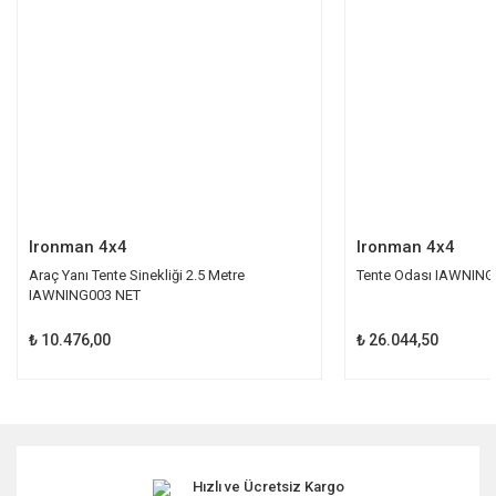
Ürün bilgilerinde hatalar bulunuyor.
Ürün fiyatı diğer sitelerden daha pahalı.
Bu ürüne benzer farklı alternatifler olmalı.
Gönder
Ironman 4x4
Ironman 4x4
Araç Yanı Tente Sinekliği 2.5 Metre
Tente Odası IAWNI
IAWNING003 NET
₺ 10.476,00
₺ 26.044,50
Hızlı ve Ücretsiz Kargo