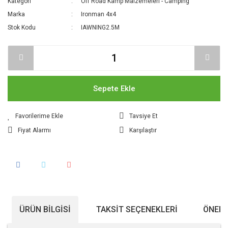
Kategori
Off Road Kamp Malzemeleri - Camping
Marka
Ironman 4x4
Stok Kodu
IAWNING2.5M
Sepete Ekle
Tavsiye Et
Fiyat Alarmı
Karşılaştır
ÜRÜN BILGISI
TAKSIT SEÇENEKLERI
ÖNERI