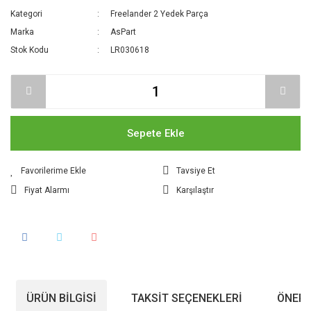
Kategori
Freelander 2 Yedek Parça
Marka
AsPart
Stok Kodu
LR030618
Sepete Ekle
Tavsiye Et
Fiyat Alarmı
Karşılaştır
ÜRÜN BILGISI
TAKSIT SEÇENEKLERI
ÖNERI