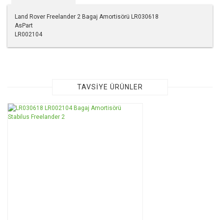
Land Rover Freelander 2 Bagaj Amortisörü LR030618
AsPart
LR002104
Bu ürünün fiyat bilgisi, resim, ürün açıklamalarında ve diğer
konularda yetersiz gördüğünüz noktaları öneri formunu
kullanarak tarafımıza iletebilirsiniz.
Görüş ve önerileriniz için teşekkür ederiz.
TAVSİYE ÜRÜNLER
Ürün resmi kalitesiz, bozuk veya görüntülenemiyor.
Ürün açıklamasında eksik bilgiler bulunuyor.
Ürün bilgilerinde hatalar bulunuyor.
Ürün fiyatı diğer sitelerden daha pahalı.
Bu ürüne benzer farklı alternatifler olmalı.