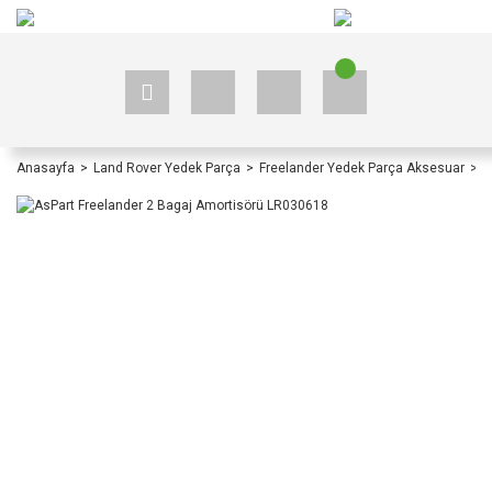
+90 535 523 33 59
+90 535 523 33 59
Anasayfa
Land Rover Yedek Parça
Freelander Yedek Parça Aksesuar
F