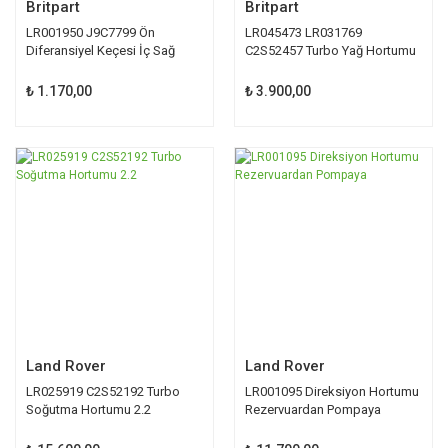
Britpart
Britpart
LR001950 J9C7799 Ön
LR045473 LR031769
Diferansiyel Keçesi İç Sağ
C2S52457 Turbo Yağ Hortumu
Britpart
2.2
₺ 1.170,00
₺ 3.900,00
Land Rover
Land Rover
LR025919 C2S52192 Turbo
LR001095 Direksiyon Hortumu
Soğutma Hortumu 2.2
Rezervuardan Pompaya