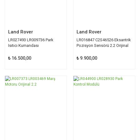
Land Rover
Land Rover
LR027493 LR009736 Park
LR016847 C2S46526 Eksantrik
Isıtıcı Kumandası
Pozisyon Sensörü 2.2 Orijinal
₺ 16.500,00
₺ 9.900,00