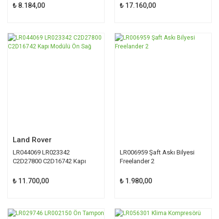
₺ 8.184,00
₺ 17.160,00
Land Rover
LR044069 LR023342
LR006959 Şaft Askı Bilyesi
C2D27800 C2D16742 Kapı
Freelander 2
Modülü Ön Sağ
₺ 11.700,00
₺ 1.980,00