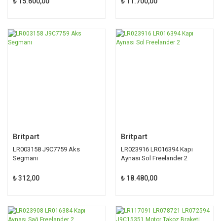
₺ 15.600,00
₺ 11.700,00
Britpart
Britpart
LR003158 J9C7759 Aks
LR023916 LR016394 Kapı
Segmanı
Aynası Sol Freelander 2
₺ 312,00
₺ 18.480,00