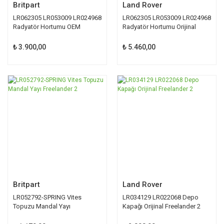
Britpart
Land Rover
LR062305 LR053009 LR024968
LR062305 LR053009 LR024968
Radyatör Hortumu OEM
Radyatör Hortumu Orijinal
₺ 3.900,00
₺ 5.460,00
Britpart
Land Rover
LR052792-SPRING Vites
LR034129 LR022068 Depo
Topuzu Mandal Yayı
Kapağı Orijinal Freelander 2
Freelander 2