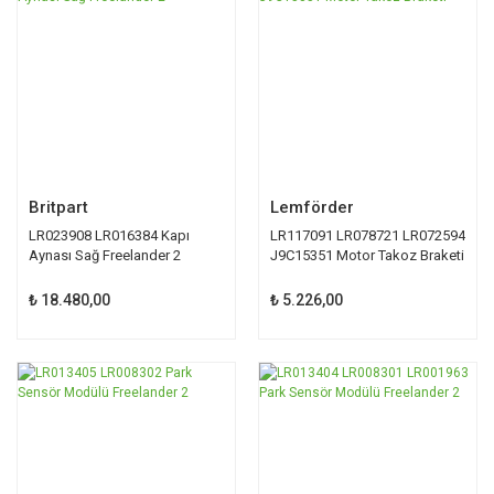
Britpart
Lemförder
LR023908 LR016384 Kapı
LR117091 LR078721 LR072594
Aynası Sağ Freelander 2
J9C15351 Motor Takoz Braketi
₺ 18.480,00
₺ 5.226,00