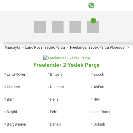
+90 535 523 33 59
+90 535 523 33 59
Anasayfa
Land Rover Yedek Parça
Freelander Yedek Parça Aksesuar
F
Freelander 2 Yedek Parça
Land Rover
Britpart
Bosch
Corteco
Nissens
AsPart
Behr
Hella
NRF
Delphi
Febi
Lemförder
BorgWarner
Denso
Goliath