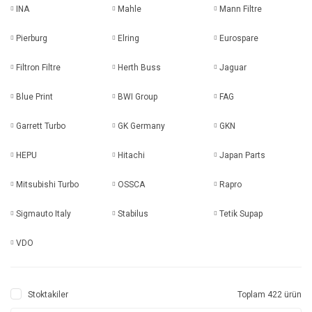
INA
Mahle
Mann Filtre
Pierburg
Elring
Eurospare
Filtron Filtre
Herth Buss
Jaguar
Blue Print
BWI Group
FAG
Garrett Turbo
GK Germany
GKN
HEPU
Hitachi
Japan Parts
Mitsubishi Turbo
OSSCA
Rapro
Sigmauto Italy
Stabilus
Tetik Supap
VDO
Stoktakiler
Toplam 422 ürün