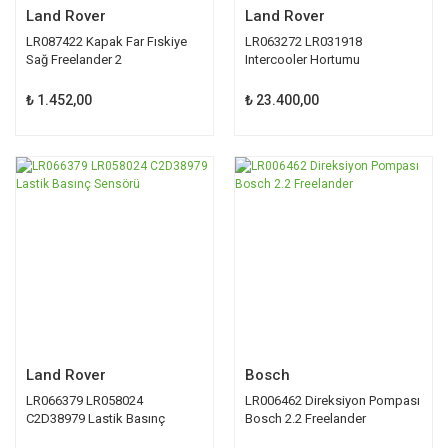
Land Rover
Land Rover
LR087422 Kapak Far Fıskiye
LR063272 LR031918
Sağ Freelander 2
Intercooler Hortumu
Freelander 2
₺ 1.452,00
₺ 23.400,00
Land Rover
Bosch
LR066379 LR058024
LR006462 Direksiyon Pompası
C2D38979 Lastik Basınç
Bosch 2.2 Freelander
Sensörü