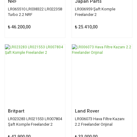
NRF
Japan Parts
LR065510 LR038322 LR022358
LR006959 Şaft Komple
Turbo 2.2 NRF
Freelander 2
₺ 46.200,00
₺ 25.410,00
Britpart
Land Rover
LR023283 LR021553 LR007804
LR006073 Hava Filtre Kazanı
Şaft Komple Freelander 2
2.2 Freelander Orijinal
₺ 42.900,00
₺ 33.000,00