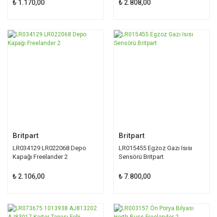
₺ 1.170,00
₺ 2.808,00
Britpart
Britpart
LR034129 LR022068 Depo
LR015455 Egzoz Gazı Isısı
Kapağı Freelander 2
Sensörü Britpart
₺ 2.106,00
₺ 7.800,00