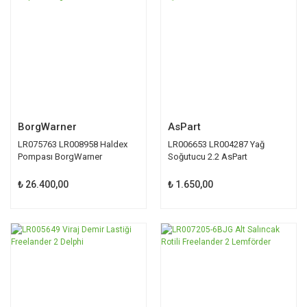
BorgWarner
AsPart
LR075763 LR008958 Haldex
LR006653 LR004287 Yağ
Pompası BorgWarner
Soğutucu 2.2 AsPart
₺ 26.400,00
₺ 1.650,00