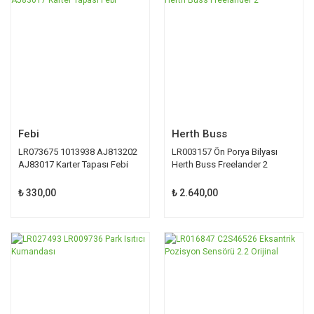
Febi
Herth Buss
LR073675 1013938 AJ813202
LR003157 Ön Porya Bilyası
AJ83017 Karter Tapası Febi
Herth Buss Freelander 2
₺ 330,00
₺ 2.640,00