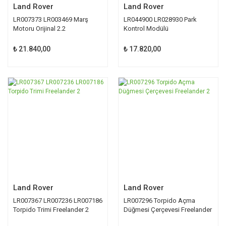
Land Rover
Land Rover
LR007373 LR003469 Marş
LR044900 LR028930 Park
Motoru Orijinal 2.2
Kontrol Modülü
₺ 21.840,00
₺ 17.820,00
Land Rover
Land Rover
LR007367 LR007236 LR007186
LR007296 Torpido Açma
Torpido Trimi Freelander 2
Düğmesi Çerçevesi Freelander
2