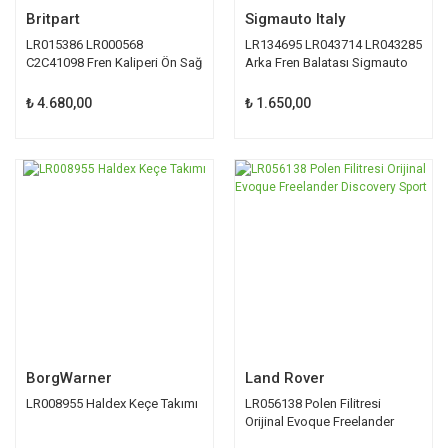
Britpart
Sigmauto Italy
LR015386 LR000568
LR134695 LR043714 LR043285
C2C41098 Fren Kaliperi Ön Sağ
Arka Fren Balatası Sigmauto
Britpart
₺ 4.680,00
₺ 1.650,00
BorgWarner
Land Rover
LR008955 Haldex Keçe Takımı
LR056138 Polen Filitresi
Orijinal Evoque Freelander
Discovery Sport