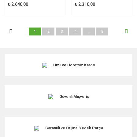
₺ 2.640,00
₺ 2.310,00
1
2
3
4
..
8
Hızlı ve Ücretsiz Kargo
Güvenli Alışveriş
Garantili ve Orijinal Yedek Parça