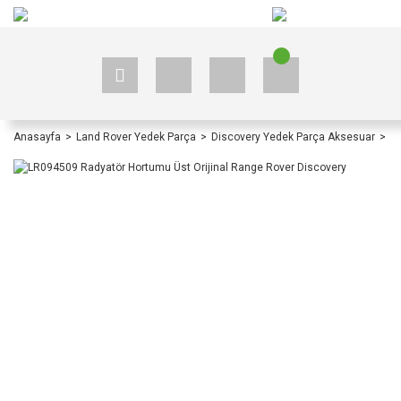
+90 535 523 33 59
+90 535 523 33 59
Anasayfa
Land Rover Yedek Parça
Discovery Yedek Parça Aksesuar
Di