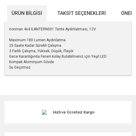
ÜRÜN BILGISI
TAKSIT SEÇENEKLERI
ÖNERI
Ironman 4x4 ILANTERN001 Tente Aydınlatması, 12V.
Maximum 180 Lumen Aydınlatma
25 Saate Kadar Sürekli Çalışma
3 Farklı Çalışma, Yüksek, Düşük, Flaşör
Gece Karanlığında Feneri kolay Bulabilmeniz için Yeşil LED
Kompak Aluminyum Gövde
Su Geçirmez
Bu ürünün fiyat bilgisi, resim, ürün açıklamalarında ve diğer
konularda yetersiz gördüğünüz noktaları öneri formunu
kullanarak tarafımıza iletebilirsiniz.
Görüş ve önerileriniz için teşekkür ederiz.
Hızlı ve Ücretsiz Kargo
Ürün resmi kalitesiz, bozuk veya görüntülenemiyor.
Ürün açıklamasında eksik bilgiler bulunuyor.
Ürün bilgilerinde hatalar bulunuyor.