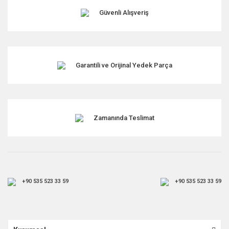
Ürün fiyatı diğer sitelerden daha pahalı.
Güvenli Alışveriş
Bu ürüne benzer farklı alternatifler olmalı.
Garantili ve Orijinal Yedek Parça
Gönder
Zamanında Teslimat
+90 535 523 33 59
+90 535 523 33 59