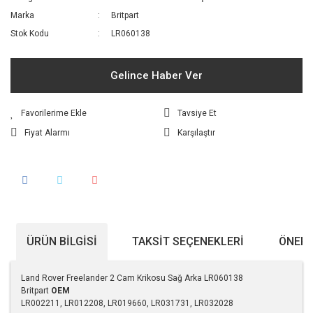
Marka
Britpart
Stok Kodu
LR060138
Gelince Haber Ver
Tavsiye Et
Fiyat Alarmı
Karşılaştır
ÜRÜN BILGISI
TAKSIT SEÇENEKLERI
ÖNERI
Land Rover Freelander 2 Cam Krikosu Sağ Arka LR060138
Britpart
OEM
LR002211, LR012208, LR019660, LR031731, LR032028