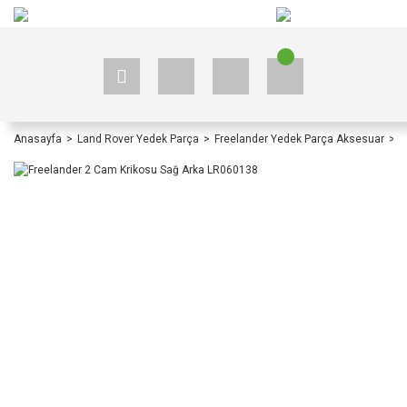
+90 535 523 33 59
+90 535 523 33 59
Anasayfa
Land Rover Yedek Parça
Freelander Yedek Parça Aksesuar
F