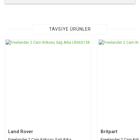
Bu ürünün fiyat bilgisi, resim, ürün açıklamalarında ve diğer
konularda yetersiz gördüğünüz noktaları öneri formunu
kullanarak tarafımıza iletebilirsiniz.
Görüş ve önerileriniz için teşekkür ederiz.
TAVSİYE ÜRÜNLER
Ürün resmi kalitesiz, bozuk veya görüntülenemiyor.
TÜKENDİ
Ürün açıklamasında eksik bilgiler bulunuyor.
Ürün bilgilerinde hatalar bulunuyor.
Ürün fiyatı diğer sitelerden daha pahalı.
Bu ürüne benzer farklı alternatifler olmalı.
Gönder
Land Rover
Britpart
Freelander 2 Cam Krikosu Sağ Arka
Freelander 2 Cam Kri