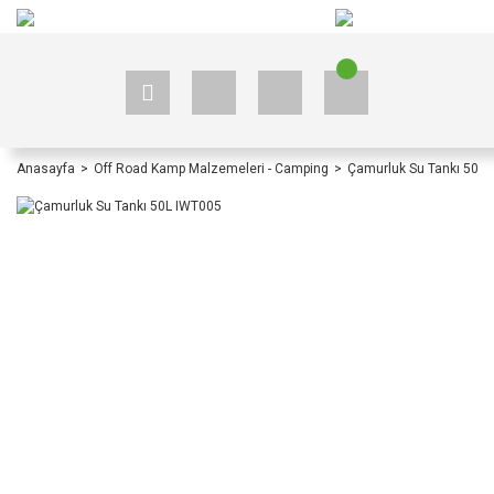
+90 535 523 33 59
+90 535 523 33 59
Anasayfa
Off Road Kamp Malzemeleri - Camping
Çamurluk Su Tankı 50L