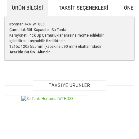
ÜRÜN BILGISI
TAKSIT SEÇENEKLERI
ÖNERI
Ironman 4x4 IWT005
Çamurluk 50L Kapasiteli Su Tankı
Kamyonet, Pick Up Çamurluklar arasına monte edilebilir
İçilebilir su taşınabilir özelliktedir
1215x 120x 555mm (kapak ile 590 mm) ebatlarındadır
Arazide Su Sıvı Altındır
Bu ürünün fiyat bilgisi, resim, ürün açıklamalarında ve diğer
konularda yetersiz gördüğünüz noktaları öneri formunu
kullanarak tarafımıza iletebilirsiniz.
Görüş ve önerileriniz için teşekkür ederiz.
TAVSİYE ÜRÜNLER
Ürün resmi kalitesiz, bozuk veya görüntülenemiyor.
Ürün açıklamasında eksik bilgiler bulunuyor.
Ürün bilgilerinde hatalar bulunuyor.
Ürün fiyatı diğer sitelerden daha pahalı.
Bu ürüne benzer farklı alternatifler olmalı.