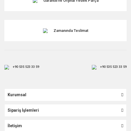
Garantili ve Orijinal Yedek Parça
Gönder
Zamanında Teslimat
+90 535 523 33 59
+90 535 523 33 59
Kurumsal
Sipariş İşlemleri
İletişim