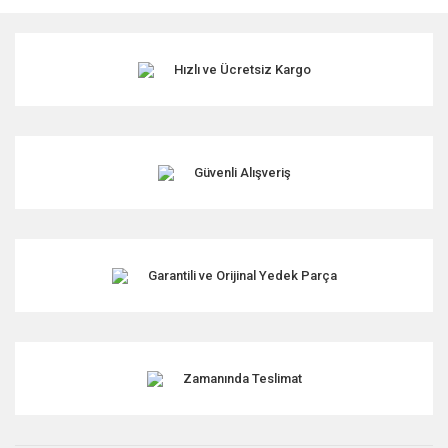
kullanarak tarafımıza iletebilirsiniz.
Görüş ve önerileriniz için teşekkür ederiz.
Hızlı ve Ücretsiz Kargo
Ürün resmi kalitesiz, bozuk veya görüntülenemiyor.
Ürün açıklamasında eksik bilgiler bulunuyor.
Ürün bilgilerinde hatalar bulunuyor.
Ürün fiyatı diğer sitelerden daha pahalı.
Güvenli Alışveriş
Bu ürüne benzer farklı alternatifler olmalı.
Garantili ve Orijinal Yedek Parça
Gönder
Zamanında Teslimat