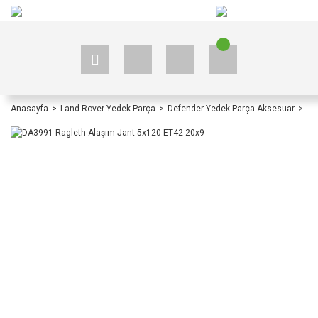
+90 535 523 33 59
+90 535 523 33 59
Anasayfa
Land Rover Yedek Parça
Defender Yedek Parça Aksesuar
Ye