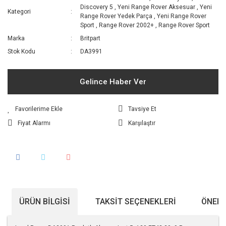
Discovery 5
,
Yeni Range Rover Aksesuar
,
Yeni
Kategori
Range Rover Yedek Parça
,
Yeni Range Rover
Sport
,
Range Rover 2002+
,
Range Rover Sport
Marka
Britpart
Stok Kodu
DA3991
Gelince Haber Ver
Tavsiye Et
Fiyat Alarmı
Karşılaştır
ÜRÜN BILGISI
TAKSIT SEÇENEKLERI
ÖNERI