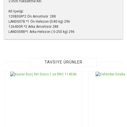
2 inch Yükseltme Kiti
Kit İçeriği:
12080GR*2 Ön Amortisör 288
LAND007B *1 Ön Helezon (0-80 kg) 296
12640GR *2 Arka Amortisör 288
LAND008B*1 Arka Helezon ( 0-250 kg) 296
Bu ürünün fiyat bilgisi, resim, ürün açıklamalarında ve diğer
konularda yetersiz gördüğünüz noktaları öneri formunu
kullanarak tarafımıza iletebilirsiniz.
Görüş ve önerileriniz için teşekkür ederiz.
TAVSİYE ÜRÜNLER
Ürün resmi kalitesiz, bozuk veya görüntülenemiyor.
Ürün açıklamasında eksik bilgiler bulunuyor.
Ürün bilgilerinde hatalar bulunuyor.
Ürün fiyatı diğer sitelerden daha pahalı.
Bu ürüne benzer farklı alternatifler olmalı.