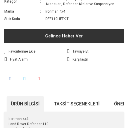
Kategori
Aksesuar
,
Defender Akslar ve Suspansiyon
Marka
Ironman 4x4
Stok Kodu
DEF110LIFTKIT
Gelince Haber Ver
Tavsiye Et
Fiyat Alarmı
Karşılaştır
ÜRÜN BILGISI
TAKSIT SEÇENEKLERI
ÖNERI
Ironman 4x4
Land Rover Defender 110