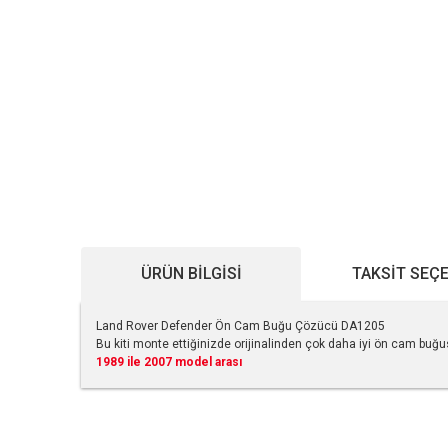
ÜRÜN BILGISI
TAKSIT SEÇ
Land Rover Defender Ön Cam Buğu Çözücü DA1205
Bu kiti monte ettiğinizde orijinalinden çok daha iyi ön cam buğu
1989 ile 2007 model arası
Bu ürünün fiyat bilgisi, resim, ürün açıklamalarında ve diğe
Görüş ve önerileriniz için teşekkür ederiz.