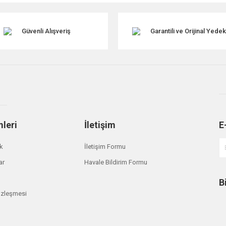
Güvenli Alışveriş
Garantili ve Orijinal Yede
mleri
İletişim
E
Gönder
ik
İletişim Formu
ar
Havale Bildirim Formu
B
özleşmesi