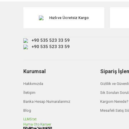
Ürün resmi kalitesiz, bozuk veya görüntülenemiyor.
Ürün açıklamasında eksik bilgiler bulunuyor.
Hızlı ve Ücretsiz Kargo
Ürün bilgilerinde hatalar bulunuyor.
Ürün fiyatı diğer sitelerden daha pahalı.
+90 535 523 33 59
Bu ürüne benzer farklı alternatifler olmalı.
+90 535 523 33 59
Kurumsal
Sipariş İşle
Hakkımızda
Gizlilik ve Güvenl
İletişim
Sık Sorulan Sorul
Banka Hesap Numaralarımız
Kargom Nerede?
Blog
Mesafeli Satış S
LLMS.txt
Huma Oto Kariyer