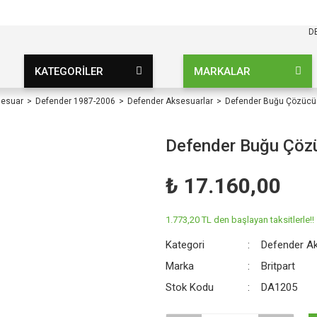
KARGO BEDAVA
UZ ŞARTSIZ
D
KATEGORİLER
MARKALAR
sesuar
Defender 1987-2006
Defender Aksesuarlar
Defender Buğu Çözücü
Defender Buğu Çö
₺ 17.160,00
1.773,20 TL den başlayan taksitlerle!!
Kategori
Defender Ak
Marka
Britpart
Stok Kodu
DA1205