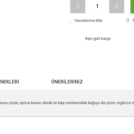
T
Aynı gün kargo
ENEKLERI
ÖNERILERINIZ
sunu çözer, ayrıca bonus olarak ön kapı camlarındaki buğuyu da çözer, ingilizce mo
r konularda yetersiz gördüğünüz noktaları öneri formunu kullanarak tarafımıza ile