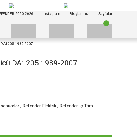
+90 535 523 33 59
+90 535 523 33 59
EFENDER 2020-2026
Instagram
Bloglarımız
Sayfalar
 DA1205 1989-2007
zücü DA1205 1989-2007
sesuarlar
,
Defender Elektrik
,
Defender İç Trim