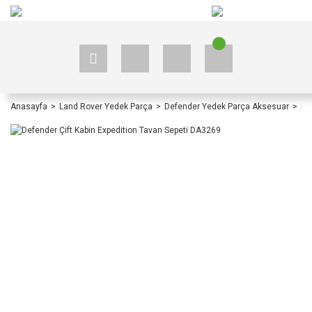
+90 535 523 33 59
+90 535 523 33 59
Anasayfa
Land Rover Yedek Parça
Defender Yedek Parça Aksesuar
De