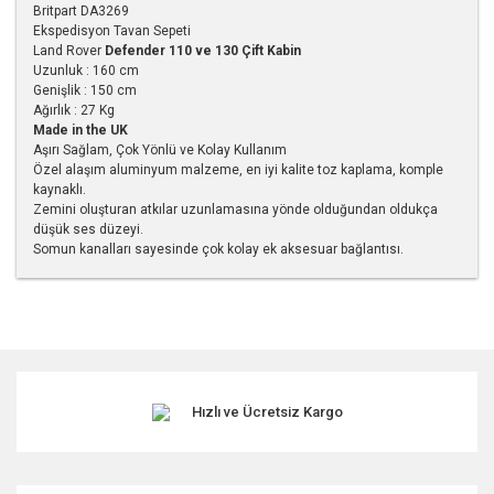
Britpart DA3269
Ekspedisyon Tavan Sepeti
Land Rover
Defender 110 ve 130 Çift Kabin
Uzunluk : 160 cm
Genişlik : 150 cm
Ağırlık : 27 Kg
Made in the UK
Aşırı Sağlam, Çok Yönlü ve Kolay Kullanım
Özel alaşım aluminyum malzeme, en iyi kalite toz kaplama, komple
kaynaklı.
Zemini oluşturan atkılar uzunlamasına yönde olduğundan oldukça
düşük ses düzeyi.
Somun kanalları sayesinde çok kolay ek aksesuar bağlantısı.
Bu ürünün fiyat bilgisi, resim, ürün açıklamalarında ve diğer
konularda yetersiz gördüğünüz noktaları öneri formunu
kullanarak tarafımıza iletebilirsiniz.
Görüş ve önerileriniz için teşekkür ederiz.
Hızlı ve Ücretsiz Kargo
Ürün resmi kalitesiz, bozuk veya görüntülenemiyor.
Ürün açıklamasında eksik bilgiler bulunuyor.
Ürün bilgilerinde hatalar bulunuyor.