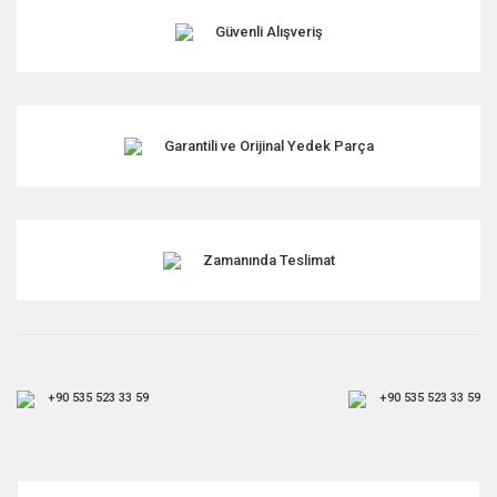
Ürün fiyatı diğer sitelerden daha pahalı.
Güvenli Alışveriş
Bu ürüne benzer farklı alternatifler olmalı.
Garantili ve Orijinal Yedek Parça
Gönder
Zamanında Teslimat
+90 535 523 33 59
+90 535 523 33 59