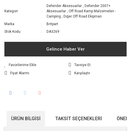
Defender Aksesuarlar
,
Defender 2007+
Kategori
Aksesuarlar
,
Off Road Kamp Malzemeleri -
Camping
,
Diğer Off Road Ekipman
Marka
Britpart
Stok Kodu
DA3269
Gelince Haber Ver
Tavsiye Et
Fiyat Alarmı
Karşılaştır
ÜRÜN BILGISI
TAKSIT SEÇENEKLERI
ÖNERI