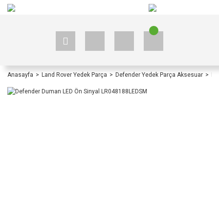
+90 535 523 33 59
+90 535 523 33 59
Anasayfa
Land Rover Yedek Parça
Defender Yedek Parça Aksesuar
De