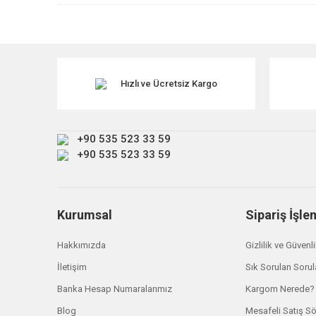
Ürün resmi kalitesiz, bozuk veya görüntülenemiyor.
Ürün açıklamasında eksik bilgiler bulunuyor.
Ürün bilgilerinde hatalar bulunuyor.
Ürün fiyatı diğer sitelerden daha pahalı.
Hızlı ve Ücretsiz Kargo
Bu ürüne benzer farklı alternatifler olmalı.
+90 535 523 33 59
+90 535 523 33 59
Kurumsal
Sipariş İşle
Hakkımızda
Gizlilik ve Güvenl
İletişim
Sık Sorulan Sorul
Banka Hesap Numaralarımız
Kargom Nerede?
Blog
Mesafeli Satış S
Land Rover