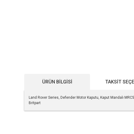
ÜRÜN BILGISI
TAKSIT SEÇ
Land Rover Series, Defender Motor Kaputu, Kaput Mandalı MRC
Britpart
Bu ürünün fiyat bilgisi, resim, ürün açıklamalarında ve diğe
Görüş ve önerileriniz için teşekkür ederiz.