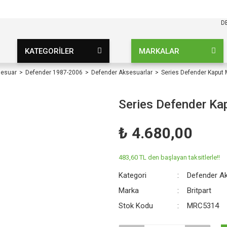
KARGO BEDAVA
UZ ŞARTSIZ
D
KATEGORİLER
MARKALAR
sesuar
Defender 1987-2006
Defender Aksesuarlar
Series Defender Kaput
Series Defender K
₺ 4.680,00
483,60 TL den başlayan taksitlerle!!
Kategori
Defender Ak
Marka
Britpart
Stok Kodu
MRC5314