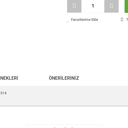
T
ENEKLERI
ÖNERILERINIZ
5314
r konularda yetersiz gördüğünüz noktaları öneri formunu kullanarak tarafımıza ile