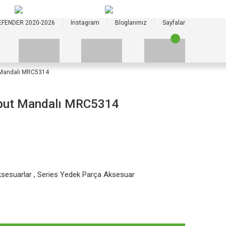
+90 535 523 33 59
+90 535 523 33 59
EFENDER 2020-2026
Instagram
Bloglarımız
Sayfalar
 Mandalı MRC5314
aput Mandalı MRC5314
sesuarlar
,
Series Yedek Parça Aksesuar