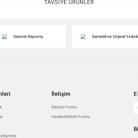
TAVSİYE ÜRÜNLER
Güvenli Alışveriş
Garantili ve Orijinal Yede
Gönder
mleri
İletişim
E
ik
İletişim Formu
ar
Havale Bildirim Formu
B
özleşmesi