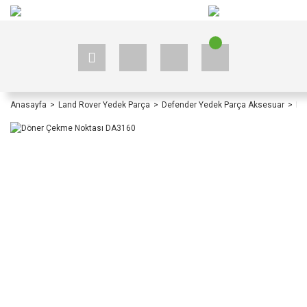
+90 535 523 33 59
+90 535 523 33 59
Anasayfa
Land Rover Yedek Parça
Defender Yedek Parça Aksesuar
De