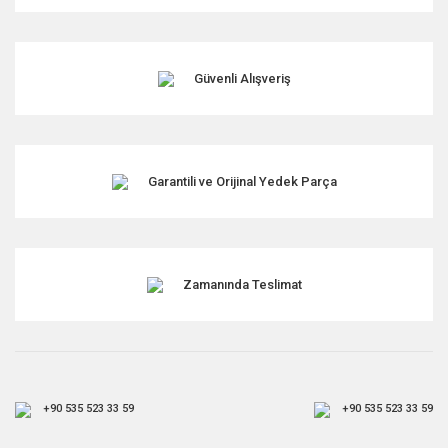
Ürün açıklamasında eksik bilgiler bulunuyor.
Ürün bilgilerinde hatalar bulunuyor.
Ürün fiyatı diğer sitelerden daha pahalı.
Güvenli Alışveriş
Bu ürüne benzer farklı alternatifler olmalı.
Garantili ve Orijinal Yedek Parça
Gönder
Zamanında Teslimat
+90 535 523 33 59
+90 535 523 33 59