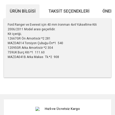
ÜRÜN BILGISI
TAKSIT SEÇENEKLERI
ÖNERI
Ford Ranger ve Everest için 40 mm Ironman 4x4 Yükseltme Kiti
2006/2011 Model arası geçerlidir.
Kit içeriği;
12667GR Ön Amortisör *2 281
MAZDA014 Torsiyon Çubuğu-Ön*1 540
12095GR Arka Amortisör *2 304
759UK Burç Kiti *1 111.60
MAZDA041B Arka Makas Tk.*2 908
Bu ürünün fiyat bilgisi, resim, ürün açıklamalarında ve diğer
konularda yetersiz gördüğünüz noktaları öneri formunu
kullanarak tarafımıza iletebilirsiniz.
Görüş ve önerileriniz için teşekkür ederiz.
Hızlı ve Ücretsiz Kargo
Ürün resmi kalitesiz, bozuk veya görüntülenemiyor.