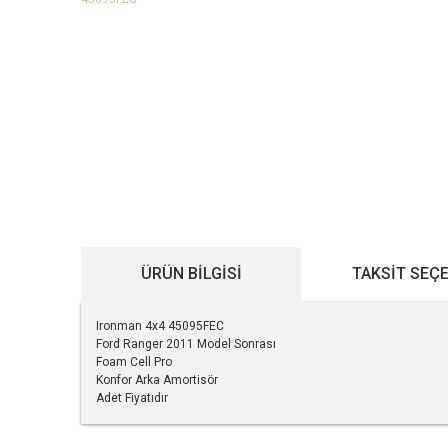
ÜRÜN BILGISI
TAKSIT SEÇ
Ironman 4x4 45095FEC
Ford Ranger 2011 Model Sonrası
Foam Cell Pro
Konfor Arka Amortisör
Adet Fiyatıdır
Bu ürünün fiyat bilgisi, resim, ürün açıklamalarında ve diğe