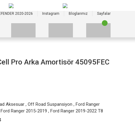
+90 535 523 33 59
+90 535 523 33 59
EFENDER 2020-2026
Instagram
Bloglarımız
Sayfalar
ell Pro Arka Amortisör 45095FEC
oad Aksesuar
,
Off Road Suspansiyon
,
Ford Ranger
,
Ford Ranger 2015-2019
,
Ford Ranger 2019-2022 T8
4