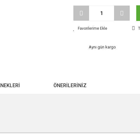
T
Aynı gün kargo
ENEKLERI
ÖNERILERINIZ
r konularda yetersiz gördüğünüz noktaları öneri formunu kullanarak tarafımıza ile