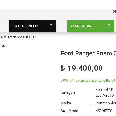
KARGO BEDAVA
UZ ŞARTSIZ
D
KATEGORİLER
MARKALAR
o Arka Amortisör 45095FEC
Ford Ranger Foam C
₺ 19.400,00
2.004,67 TL den başlayan taksitlerle!!
Ford Off R
Kategori
2007-2015
Marka
Ironman 4x
Stok Kodu
45095FEC