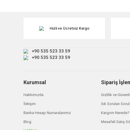
Görüş ve önerileriniz için teşekkür ederiz.
Ürün resmi kalitesiz, bozuk veya görüntülenemiyor.
Ürün açıklamasında eksik bilgiler bulunuyor.
Hızlı ve Ücretsiz Kargo
Ürün bilgilerinde hatalar bulunuyor.
Ürün fiyatı diğer sitelerden daha pahalı.
+90 535 523 33 59
Bu ürüne benzer farklı alternatifler olmalı.
+90 535 523 33 59
Kurumsal
Sipariş İşle
Hakkımızda
Gizlilik ve Güvenl
İletişim
Sık Sorulan Sorul
Banka Hesap Numaralarımız
Kargom Nerede?
Blog
Mesafeli Satış S