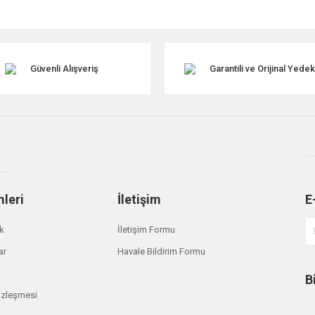
Güvenli Alışveriş
Garantili ve Orijinal Yede
mleri
İletişim
E
Gönder
ik
İletişim Formu
ar
Havale Bildirim Formu
B
özleşmesi