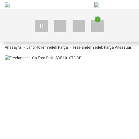
+90 535 523 33 59
+90 535 523 33 59
Anasayfa
Land Rover Yedek Parça
Freelander Yedek Parça Aksesuar
F