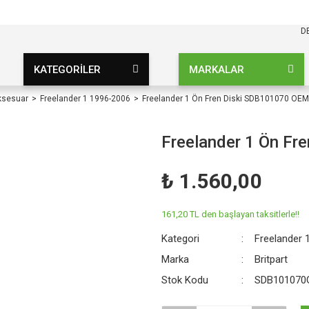
KARGO BEDAVA
UZ ŞARTSIZ
D
KATEGORİLER
MARKALAR
ksesuar
Freelander 1 1996-2006
Freelander 1 Ön Fren Diski SDB101070 OEM
Freelander 1 Ön F
₺ 1.560,00
161,20 TL den başlayan taksitlerle!!
Kategori
Freelander 
Marka
Britpart
Stok Kodu
SDB101070