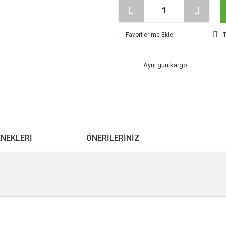
T
Aynı gün kargo
ENEKLERI
ÖNERILERINIZ
r konularda yetersiz gördüğünüz noktaları öneri formunu kullanarak tarafımıza ile