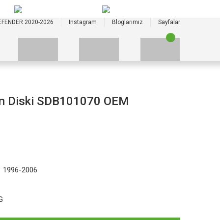
+90 535 523 33 59
+90 535 523 33 59
EFENDER 2020-2026
Instagram
Bloglarımız
Sayfalar
ren Diski SDB101070 OEM
1 1996-2006
G