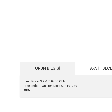
ÜRÜN BILGISI
TAKSIT SEÇ
Land Rover SDB101070G OEM
Freelander 1 Ön Fren Diski SDB101070
OEM
Bu ürünün fiyat bilgisi, resim, ürün açıklamalarında ve diğe
Görüş ve önerileriniz için teşekkür ederiz.