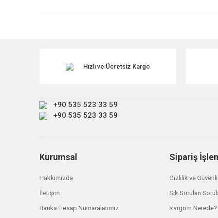
Ürün resmi kalitesiz, bozuk veya görüntülenemiyor.
Ürün açıklamasında eksik bilgiler bulunuyor.
Ürün bilgilerinde hatalar bulunuyor.
Ürün fiyatı diğer sitelerden daha pahalı.
Hızlı ve Ücretsiz Kargo
Bu ürüne benzer farklı alternatifler olmalı.
+90 535 523 33 59
+90 535 523 33 59
Kurumsal
Sipariş İşle
Hakkımızda
Gizlilik ve Güvenl
İletişim
Sık Sorulan Sorul
Banka Hesap Numaralarımız
Kargom Nerede?