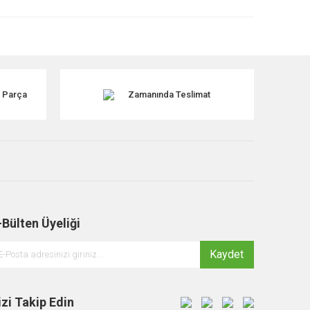
NDİ
k Parça
Zamanında Teslimat
-Bülten Üyeliği
Kaydet
lander 1 Ön Fren Diski SDB101070 TRW
izi Takip Edin