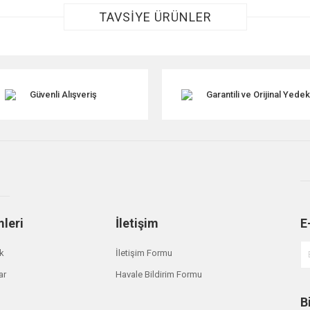
TAVSİYE ÜRÜNLER
TÜKE
Güvenli Alışveriş
Garantili ve Orijinal Yede
Gönder
mleri
İletişim
E
ik
İletişim Formu
Britpart
TRW
ar
Havale Bildirim Formu
Freelander 1 Ön Fren Diski SDB101070 BP
Free
B