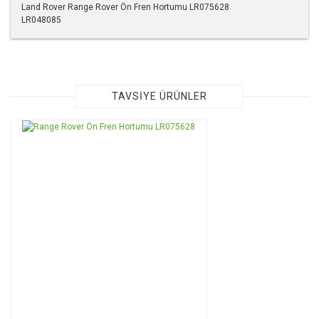
Land Rover Range Rover Ön Fren Hortumu LR075628
LR048085
Bu ürünün fiyat bilgisi, resim, ürün açıklamalarında ve diğer
konularda yetersiz gördüğünüz noktaları öneri formunu
kullanarak tarafımıza iletebilirsiniz.
Görüş ve önerileriniz için teşekkür ederiz.
TAVSİYE ÜRÜNLER
Ürün resmi kalitesiz, bozuk veya görüntülenemiyor.
Ürün açıklamasında eksik bilgiler bulunuyor.
Ürün bilgilerinde hatalar bulunuyor.
Ürün fiyatı diğer sitelerden daha pahalı.
Bu ürüne benzer farklı alternatifler olmalı.
Gönder