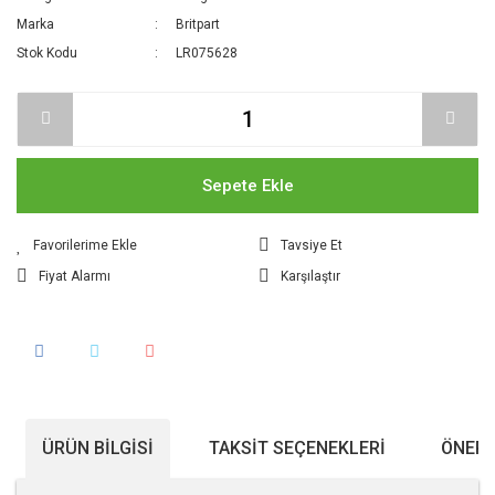
Marka
Britpart
Stok Kodu
LR075628
Sepete Ekle
Tavsiye Et
Fiyat Alarmı
Karşılaştır
ÜRÜN BILGISI
TAKSIT SEÇENEKLERI
ÖNERI