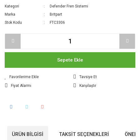
Kategori
Defender Fren Sistemi
Marka
Britpart
Stok Kodu
FTC3306
Sepete Ekle
Tavsiye Et
Fiyat Alarmı
Karşılaştır
ÜRÜN BILGISI
TAKSIT SEÇENEKLERI
ÖNERI