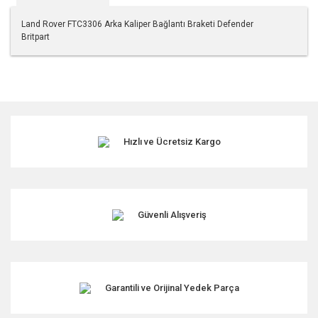
Land Rover FTC3306 Arka Kaliper Bağlantı Braketi Defender
Britpart
Bu ürünün fiyat bilgisi, resim, ürün açıklamalarında ve diğer
konularda yetersiz gördüğünüz noktaları öneri formunu
kullanarak tarafımıza iletebilirsiniz.
Görüş ve önerileriniz için teşekkür ederiz.
Hızlı ve Ücretsiz Kargo
Ürün resmi kalitesiz, bozuk veya görüntülenemiyor.
Ürün açıklamasında eksik bilgiler bulunuyor.
Ürün bilgilerinde hatalar bulunuyor.
Ürün fiyatı diğer sitelerden daha pahalı.
Güvenli Alışveriş
Bu ürüne benzer farklı alternatifler olmalı.
Garantili ve Orijinal Yedek Parça