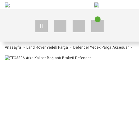
+90 535 523 33 59
+90 535 523 33 59
Anasayfa
Land Rover Yedek Parça
Defender Yedek Parça Aksesuar
De