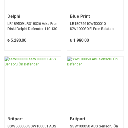
Delphi
Blue Print
LR189509 LR018026 Arka Fren
LR180756 ICW500010
Diski Delphi Defender 110 130
ICW100030 El Fren Balatası
Blue Print
₺ 5.280,00
₺ 1.980,00
Britpart
Britpart
SSW500050 SSW100051 ABS
SSW100050 ABS Sensörü Ön