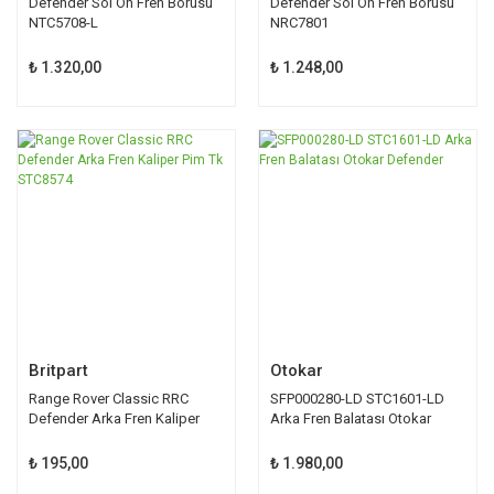
Defender Sol Ön Fren Borusu
Defender Sol Ön Fren Borusu
NTC5708-L
NRC7801
₺ 1.320,00
₺ 1.248,00
Britpart
Otokar
Range Rover Classic RRC
SFP000280-LD STC1601-LD
Defender Arka Fren Kaliper
Arka Fren Balatası Otokar
Pim Tk STC8574
Defender
₺ 195,00
₺ 1.980,00