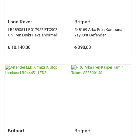
Land Rover
Britpart
LR189051 LR017952 FTC902
548169 Arka Fren Kampana
Ön Fren Diski Havalandırmalı
Yayı Üst Defender
Orijinal
₺ 10.140,00
₺ 390,00
Britpart
Britpart