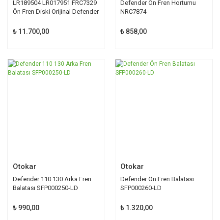
LR189504 LR017951 FRC7329
Defender Ön Fren Hortumu
Ön Fren Diski Orijinal Defender
NRC7874
₺ 11.700,00
₺ 858,00
Otokar
Otokar
Defender 110 130 Arka Fren
Defender Ön Fren Balatası
Balatası SFP000250-LD
SFP000260-LD
₺ 990,00
₺ 1.320,00