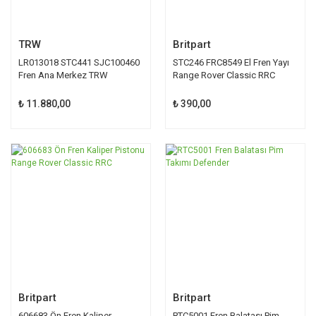
TRW
Britpart
LR013018 STC441 SJC100460
STC246 FRC8549 El Fren Yayı
Fren Ana Merkez TRW
Range Rover Classic RRC
Defender
Defender
₺ 11.880,00
₺ 390,00
Britpart
Britpart
606683 Ön Fren Kaliper
RTC5001 Fren Balatası Pim