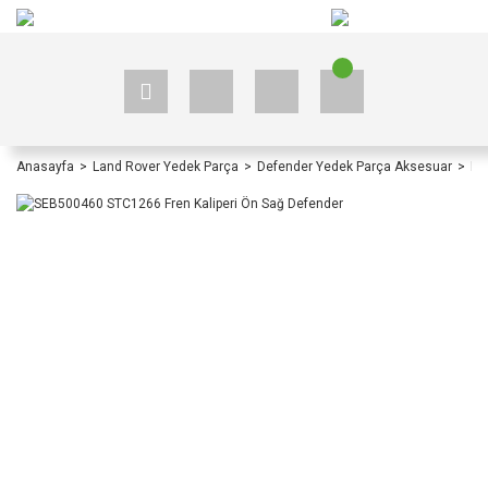
+90 535 523 33 59
+90 535 523 33 59
Anasayfa
Land Rover Yedek Parça
Defender Yedek Parça Aksesuar
De