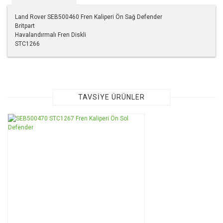
Land Rover SEB500460 Fren Kaliperi Ön Sağ Defender
Britpart
Havalandırmalı Fren Diskli
STC1266
Bu ürünün fiyat bilgisi, resim, ürün açıklamalarında ve diğer
konularda yetersiz gördüğünüz noktaları öneri formunu
kullanarak tarafımıza iletebilirsiniz.
Görüş ve önerileriniz için teşekkür ederiz.
TAVSİYE ÜRÜNLER
Ürün resmi kalitesiz, bozuk veya görüntülenemiyor.
Ürün açıklamasında eksik bilgiler bulunuyor.
Ürün bilgilerinde hatalar bulunuyor.
Ürün fiyatı diğer sitelerden daha pahalı.
Bu ürüne benzer farklı alternatifler olmalı.