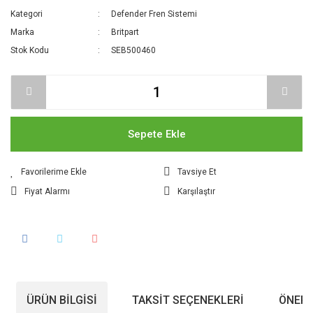
Kategori
Defender Fren Sistemi
Marka
Britpart
Stok Kodu
SEB500460
Sepete Ekle
Tavsiye Et
Fiyat Alarmı
Karşılaştır
ÜRÜN BILGISI
TAKSIT SEÇENEKLERI
ÖNERI