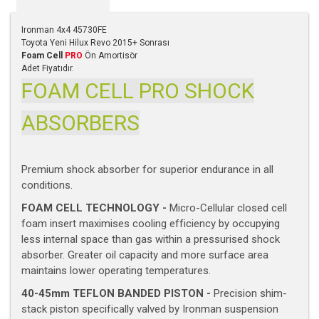
Ironman 4x4 45730FE
Toyota Yeni Hilux Revo 2015+ Sonrası
Foam Cell
PRO
Ön Amortisör
Adet Fiyatıdır.
FOAM CELL PRO SHOCK
ABSORBERS
Premium shock absorber for superior endurance in all
conditions.
FOAM CELL TECHNOLOGY -
Micro-Cellular closed cell
foam insert maximises cooling efficiency by occupying
less internal space than gas within a pressurised shock
absorber. Greater oil capacity and more surface area
maintains lower operating temperatures.
40-45mm TEFLON BANDED PISTON -
Precision shim-
stack piston specifically valved by Ironman suspension