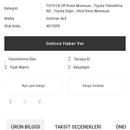
TOYOTA Off Road Aksesuar
,
Toyota Yükseltme
Kategori
Kiti
,
Toyota Diğer
,
Hilux Revo Aksesuar
Marka
Ironman 4x4
Stok Kodu
45730FE
Gelince Haber Ver
Tavsiye Et
Fiyat Alarmı
Karşılaştır
Aynı gün kargo
Kargo bedava
ÜRÜN BILGISI
TAKSIT SEÇENEKLERI
ÖNERI