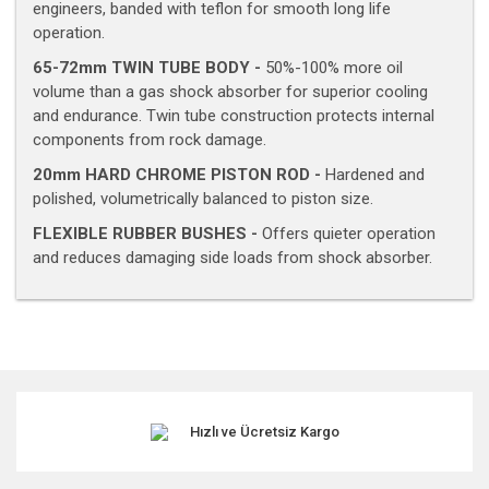
engineers, banded with teflon for smooth long life
operation.
65-72mm TWIN TUBE BODY -
50%-100% more oil
volume than a gas shock absorber for superior cooling
and endurance. Twin tube construction protects internal
components from rock damage.
20mm HARD CHROME PISTON ROD -
Hardened and
polished, volumetrically balanced to piston size.
FLEXIBLE RUBBER BUSHES -
Offers quieter operation
and reduces damaging side loads from shock absorber.
Bu ürünün fiyat bilgisi, resim, ürün açıklamalarında ve diğer
konularda yetersiz gördüğünüz noktaları öneri formunu
kullanarak tarafımıza iletebilirsiniz.
Görüş ve önerileriniz için teşekkür ederiz.
Hızlı ve Ücretsiz Kargo
Ürün resmi kalitesiz, bozuk veya görüntülenemiyor.
Ürün açıklamasında eksik bilgiler bulunuyor.