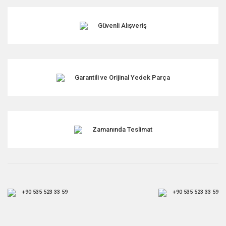
Ürün bilgilerinde hatalar bulunuyor.
Ürün fiyatı diğer sitelerden daha pahalı.
Güvenli Alışveriş
Bu ürüne benzer farklı alternatifler olmalı.
Garantili ve Orijinal Yedek Parça
Gönder
Zamanında Teslimat
+90 535 523 33 59
+90 535 523 33 59