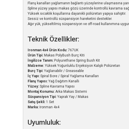
Flanş kanalları yağlamanın bağlantı yüzeylerine ulaşmasına yard
Spline yüzey yapısı makas gözü üzerinde kontrollü kavrama sağ
Yüksek sıcaklık koşullarına dayanıklı poliüretan yapıya sahiptir.
Sessiz ve kontrollü süspansiyon hareketini destekler.
Ağır yük, yükseltilmiş süspansiyon ve off-road kullanımına uygu
Teknik Özellikler:
Ironman 4x4 Ürün Kodu:
767UK
Ürün Tipi:
Makas PolyBush Burç Kiti
İngilizce Tanım:
Polyurethane Spring Bush Kit
Malzeme:
Yüksek Yoğunluklu Enjeksiyon Kalıplı Poliüretan
Burç Tipi:
Yağlanabilir / Greaseable
İç Yapı:
Spiral Bore / Spiral Yağlama Kanalları
Flanş Yapısı:
Yağ Dağıtım Kanallı
Yüzey:
Spline Kavrama Yapısı
Montaj Konumu:
Arka Makas Sistemi
Süspansiyon Tipi:
Yaprak Yay / Makas
Satış Şekli:
1 Set
Marka:
Ironman 4x4
Uyumluluk: