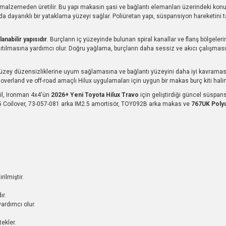
malzemeden üretilir. Bu yapı makasın şasi ve bağlantı elemanları üzerindeki ko
arında dayanıklı bir yataklama yüzeyi sağlar. Poliüretan yapı, süspansiyon hareket
lanabilir yapısıdır
. Burçların iç yüzeyinde bulunan spiral kanallar ve flanş bölgeler
ağıtılmasına yardımcı olur. Doğru yağlama, burçların daha sessiz ve akıcı çalışma
zey düzensizliklerine uyum sağlamasına ve bağlantı yüzeyini daha iyi kavramasına
verland ve off-road amaçlı Hilux uygulamaları için uygun bir makas burç kiti haline
il, Ironman 4x4'ün
2026+ Yeni Toyota Hilux Travo
için geliştirdiği güncel süspans
 Coilover, 73-057-081 arka IM2.5 amortisör, TOY092B arka makas ve
767UK Polyu
ilmiştir.
ır.
ardımcı olur.
ekler.