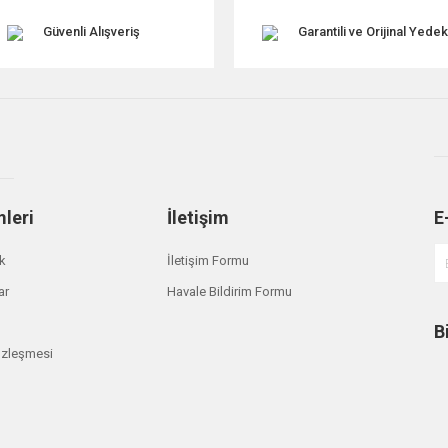
Güvenli Alışveriş
Garantili ve Orijinal Yede
mleri
İletişim
E
Gönder
ik
İletişim Formu
ar
Havale Bildirim Formu
B
özleşmesi