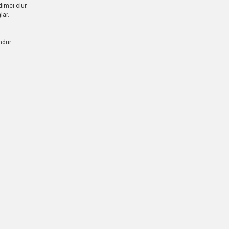
ımcı olur.
lar.
ndur.