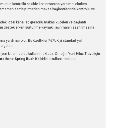
numunun kontrollü şekilde korunmasına yardımcı olurken
ini tamamen sertleştirmeden makas bağlantılarında kontrollü ve
indeki özel kanallar, gresörlü makas küpeleri ve bağlantı
sını desteklerken sürtünme kaynaklı aşınmanın azaltılmasına
 yardımcı olur. Bu özellikler 767UK'yi standart yol
 getirir.
iyon kitlerinde de kullanılmaktadır. Örneğin Yeni Hilux Travo için
rethane Spring Bush Kit
birlikte kullanılmaktadır.