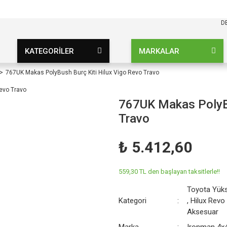
KARGO BEDAVA
UZ ŞARTSIZ
D
KATEGORİLER
MARKALAR
767UK Makas PolyBush Burç Kiti Hilux Vigo Revo Travo
767UK Makas PolyBu
Travo
₺ 5.412,60
559,30 TL den başlayan taksitlerle!!
Toyota Yüks
Kategori
,
Hilux Revo
Aksesuar