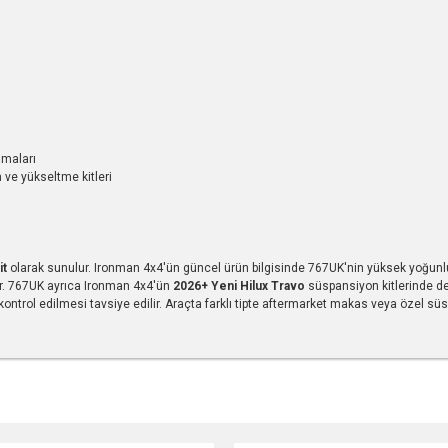
amaları
ve yükseltme kitleri
it
olarak sunulur. Ironman 4x4'ün güncel ürün bilgisinde 767UK'nin yüksek yoğunluklu
dir. 767UK ayrıca Ironman 4x4'ün
2026+ Yeni Hilux Travo
süspansiyon kitlerinde de
ntrol edilmesi tavsiye edilir. Araçta farklı tipte aftermarket makas veya özel s
r konularda yetersiz gördüğünüz noktaları öneri formunu kullanarak tarafımıza ile