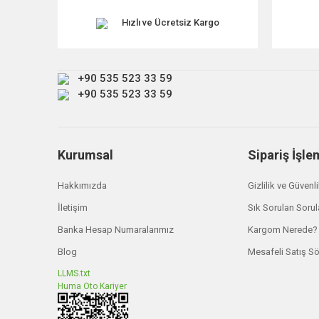
Ürün resmi kalitesiz, bozuk veya görüntülenemiyor.
Ürün açıklamasında eksik bilgiler bulunuyor.
Hızlı ve Ücretsiz Kargo
Ürün bilgilerinde hatalar bulunuyor.
Ürün fiyatı diğer sitelerden daha pahalı.
+90 535 523 33 59
Bu ürüne benzer farklı alternatifler olmalı.
+90 535 523 33 59
Kurumsal
Sipariş İşle
Hakkımızda
Gizlilik ve Güvenl
İletişim
Sık Sorulan Sorul
Banka Hesap Numaralarımız
Kargom Nerede?
Blog
Mesafeli Satış S
LLMS.txt
Huma Oto Kariyer