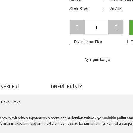
Marka
Ironman 4x
Stok Kodu
767UK
T
Aynı gün kargo
ENEKLERI
ÖNERILERINIZ
 Revo, Travo
aprak yaylı arka süspansiyon sisteminde kullanılan
yüksek yoğunluklu poliüreta
, arka makasların bağlantı noktalarında hassas konumlandırma, kontrollü süspa