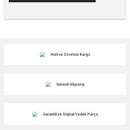
Bu ürünün fiyat bilgisi, resim, ürün açıklamalarında ve diğer
konularda yetersiz gördüğünüz noktaları öneri formunu
kullanarak tarafımıza iletebilirsiniz.
Görüş ve önerileriniz için teşekkür ederiz.
Hızlı ve Ücretsiz Kargo
Ürün resmi kalitesiz, bozuk veya görüntülenemiyor.
Ürün açıklamasında eksik bilgiler bulunuyor.
Ürün bilgilerinde hatalar bulunuyor.
Ürün fiyatı diğer sitelerden daha pahalı.
Güvenli Alışveriş
Bu ürüne benzer farklı alternatifler olmalı.
Garantili ve Orijinal Yedek Parça
Gönder