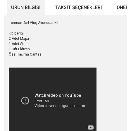
ÜRÜN BILGISI
TAKSIT SEÇENEKLERI
ÖNERI
Ironman 4x4 Vinç Aksesuar Kiti.
Kit İçeriği:
2 Adet Mapa
1 Adet Strap
1 Çift Eldiven
Özel Taşıma Çantası