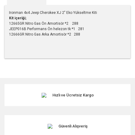
Ironman 4x4 Jeep Cherokee XJ 2" Eko Yükseltme Kiti
Kit içeriği;
12665GR Nitro Gas Ön Amortisör *2 288
JEEP016B Performans Ön helezon tk *1 281
12666GR Nitro Gas Arka Amortisör *2 288
Bu ürünün fiyat bilgisi, resim, ürün açıklamalarında ve diğer
konularda yetersiz gördüğünüz noktaları öneri formunu
kullanarak tarafımıza iletebilirsiniz.
Görüş ve önerileriniz için teşekkür ederiz.
Hızlı ve Ücretsiz Kargo
Ürün resmi kalitesiz, bozuk veya görüntülenemiyor.
Ürün açıklamasında eksik bilgiler bulunuyor.
Ürün bilgilerinde hatalar bulunuyor.
Ürün fiyatı diğer sitelerden daha pahalı.
Güvenli Alışveriş
Bu ürüne benzer farklı alternatifler olmalı.