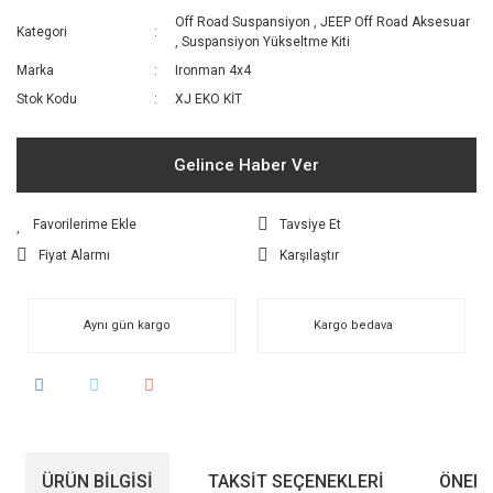
Off Road Suspansiyon
,
JEEP Off Road Aksesuar
Kategori
,
Suspansiyon Yükseltme Kiti
Marka
Ironman 4x4
Stok Kodu
XJ EKO KİT
Gelince Haber Ver
Tavsiye Et
Fiyat Alarmı
Karşılaştır
Aynı gün kargo
Kargo bedava
ÜRÜN BILGISI
TAKSIT SEÇENEKLERI
ÖNERI