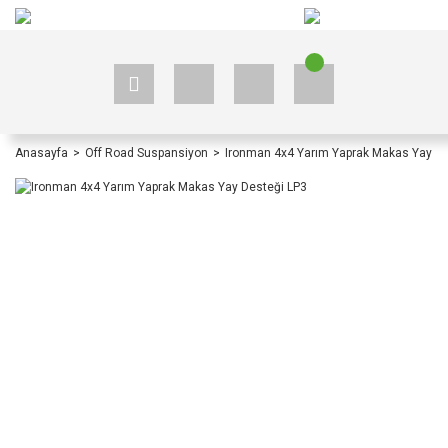
+90 535 523 33 59
+90 535 523 33 59
Anasayfa
Off Road Suspansiyon
Ironman 4x4 Yarım Yaprak Makas Yay De