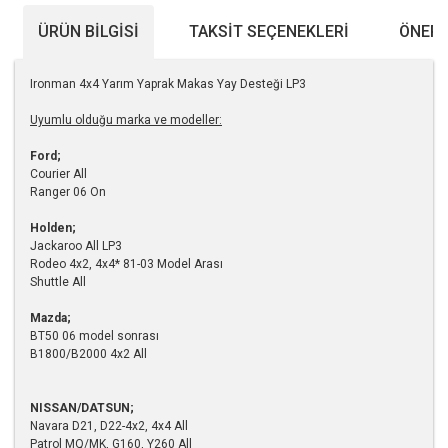
ÜRÜN BILGISI
TAKSIT SEÇENEKLERI
ÖNERI
Ironman 4x4 Yarım Yaprak Makas Yay Desteği LP3
Uyumlu olduğu marka ve modeller:
Ford;
Courier All
Ranger 06 On
Holden;
Jackaroo All LP3
Rodeo 4x2, 4x4* 81-03 Model Arası
Shuttle All
Mazda;
BT50 06 model sonrası
B1800/B2000 4x2 All
NISSAN/DATSUN;
Navara D21, D22-4x2, 4x4 All
Patrol MQ/MK, G160, Y260 All