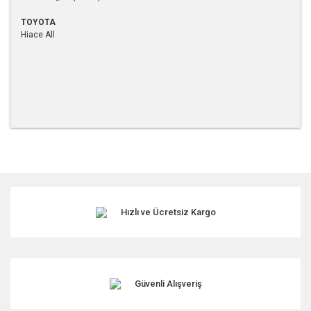
TOYOTA
Hiace All
Bu ürünün fiyat bilgisi, resim, ürün açıklamalarında ve diğer
konularda yetersiz gördüğünüz noktaları öneri formunu
kullanarak tarafımıza iletebilirsiniz.
Görüş ve önerileriniz için teşekkür ederiz.
Hızlı ve Ücretsiz Kargo
Ürün resmi kalitesiz, bozuk veya görüntülenemiyor.
Ürün açıklamasında eksik bilgiler bulunuyor.
Ürün bilgilerinde hatalar bulunuyor.
Ürün fiyatı diğer sitelerden daha pahalı.
Güvenli Alışveriş
Bu ürüne benzer farklı alternatifler olmalı.