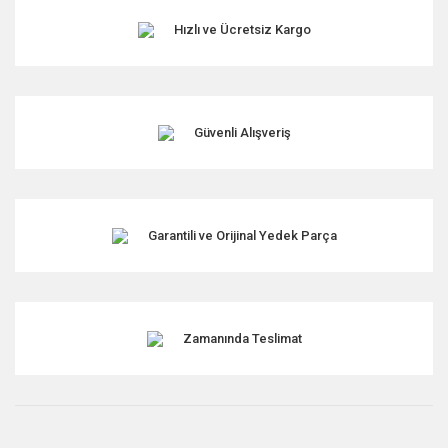
Hızlı ve Ücretsiz Kargo
Ürün resmi kalitesiz, bozuk veya görüntülenemiyor.
Ürün açıklamasında eksik bilgiler bulunuyor.
Ürün bilgilerinde hatalar bulunuyor.
Ürün fiyatı diğer sitelerden daha pahalı.
Güvenli Alışveriş
Bu ürüne benzer farklı alternatifler olmalı.
Garantili ve Orijinal Yedek Parça
Gönder
Zamanında Teslimat