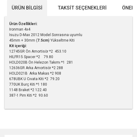
ÜRÜN BILGISI
TAKSIT SEÇENEKLERI
ÖNERI
Ürün Özellikleri:
Ironman 4x4
Isuzu D-Max 2012 Model Sonrasına uyumlu
45mm + 30mm (
7.5cm
) Yükseltme Kiti
Kit içeriği:
12745GR Ön Amortisör *2 453.10
HILFR15 Spacer *2 79.80
HOLD020B Ön Helezon Takımı *1 281
12636GR Arka Amortisör *2 288
HOLD021B Arka Makas *2 908
678UBK U Cıvata Kiti *2 79.20
770UK Burç Kiti *1 180
1148 Braket *2 122.40
387-1 Pim Kiti *2 93.60
Bu ürünün fiyat bilgisi, resim, ürün açıklamalarında ve diğer
konularda yetersiz gördüğünüz noktaları öneri formunu
kullanarak tarafımıza iletebilirsiniz.
Görüş ve önerileriniz için teşekkür ederiz.