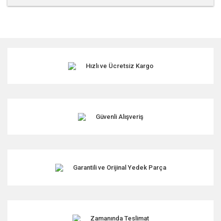
Bu ürünün fiyat bilgisi, resim, ürün açıklamalarında ve diğer
konularda yetersiz gördüğünüz noktaları öneri formunu
kullanarak tarafımıza iletebilirsiniz.
Görüş ve önerileriniz için teşekkür ederiz.
Hızlı ve Ücretsiz Kargo
Ürün resmi kalitesiz, bozuk veya görüntülenemiyor.
Ürün açıklamasında eksik bilgiler bulunuyor.
Ürün bilgilerinde hatalar bulunuyor.
Ürün fiyatı diğer sitelerden daha pahalı.
Güvenli Alışveriş
Bu ürüne benzer farklı alternatifler olmalı.
Garantili ve Orijinal Yedek Parça
Gönder
Zamanında Teslimat