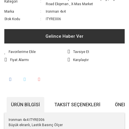
Kategori
Road Ekipman
,
X-Mas Market
Marka
Ironman 4x4
Stok Kodu
ITYRE006
Gelince Haber Ver
Tavsiye Et
Fiyat Alarmı
Karşılaştır
ÜRÜN BILGISI
TAKSIT SEÇENEKLERI
ÖNERI
Ironman 4x4 ITYRE006
Büyük ekranlı, Lastik Basınç Ölçer