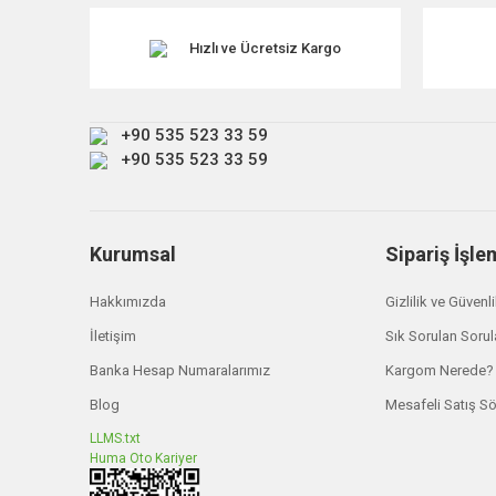
Ürün resmi kalitesiz, bozuk veya görüntülenemiyor.
Ürün açıklamasında eksik bilgiler bulunuyor.
Hızlı ve Ücretsiz Kargo
Ürün bilgilerinde hatalar bulunuyor.
Ürün fiyatı diğer sitelerden daha pahalı.
+90 535 523 33 59
Bu ürüne benzer farklı alternatifler olmalı.
+90 535 523 33 59
Kurumsal
Sipariş İşle
Hakkımızda
Gizlilik ve Güvenl
İletişim
Sık Sorulan Sorul
Banka Hesap Numaralarımız
Kargom Nerede?
Blog
Mesafeli Satış S
LLMS.txt
Huma Oto Kariyer