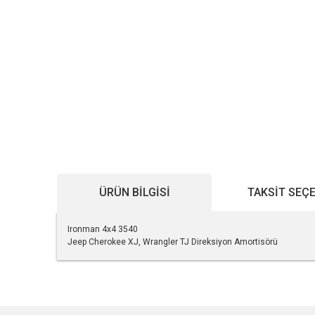
ÜRÜN BILGISI
TAKSIT SEÇ
Ironman 4x4 3540
Jeep Cherokee XJ, Wrangler TJ Direksiyon Amortisörü
Bu ürünün fiyat bilgisi, resim, ürün açıklamalarında ve diğe
Görüş ve önerileriniz için teşekkür ederiz.