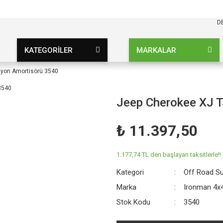
KARGO BEDAVA
UZ ŞARTSIZ
D
KATEGORİLER
MARKALAR
iyon Amortisörü 3540
Jeep Cherokee XJ T
₺ 11.397,50
1.177,74 TL den başlayan taksitlerle!!
Kategori
Off Road S
Marka
Ironman 4x
Stok Kodu
3540