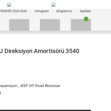
+90 535 523 33 59
+90 535 523 33 59
EFENDER 2020-2026
Instagram
Bloglarımız
Sayfalar
J Direksiyon Amortisörü 3540
uspansiyon
,
JEEP Off Road Aksesuar
4