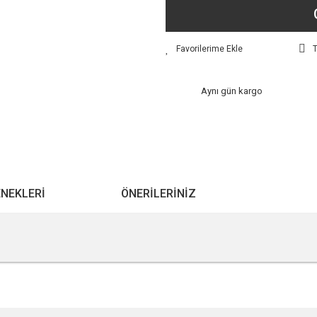
T
Aynı gün kargo
ENEKLERI
ÖNERILERINIZ
r konularda yetersiz gördüğünüz noktaları öneri formunu kullanarak tarafımıza ile