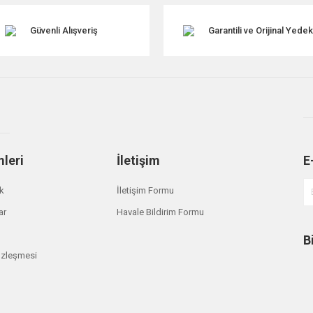
Güvenli Alışveriş
Garantili ve Orijinal Yede
mleri
İletişim
E
Gönder
ik
İletişim Formu
ar
Havale Bildirim Formu
B
özleşmesi