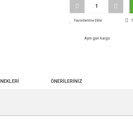
T
Aynı gün kargo
ENEKLERI
ÖNERILERINIZ
r konularda yetersiz gördüğünüz noktaları öneri formunu kullanarak tarafımıza ile