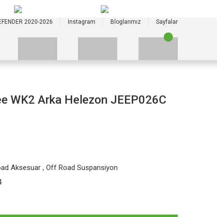
+90 535 523 33 59
+90 535 523 33 59
EFENDER 2020-2026
Instagram
Bloglarımız
Sayfalar
ee WK2 Arka Helezon JEEP026C
oad Aksesuar
,
Off Road Suspansiyon
4