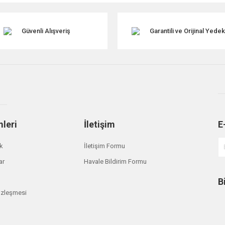
Güvenli Alışveriş
Garantili ve Orijinal Yede
mleri
İletişim
E
Gönder
ik
İletişim Formu
ar
Havale Bildirim Formu
B
özleşmesi