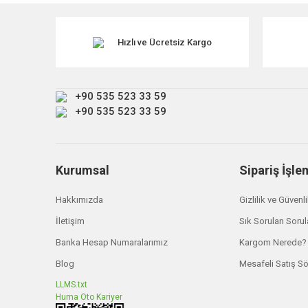
Ürün resmi kalitesiz, bozuk veya görüntülenemiyor.
Ürün açıklamasında eksik bilgiler bulunuyor.
Hızlı ve Ücretsiz Kargo
Ürün bilgilerinde hatalar bulunuyor.
Ürün fiyatı diğer sitelerden daha pahalı.
+90 535 523 33 59
Bu ürüne benzer farklı alternatifler olmalı.
+90 535 523 33 59
Kurumsal
Sipariş İşle
Hakkımızda
Gizlilik ve Güvenl
İletişim
Sık Sorulan Sorul
Banka Hesap Numaralarımız
Kargom Nerede?
Blog
Mesafeli Satış S
LLMS.txt
Huma Oto Kariyer