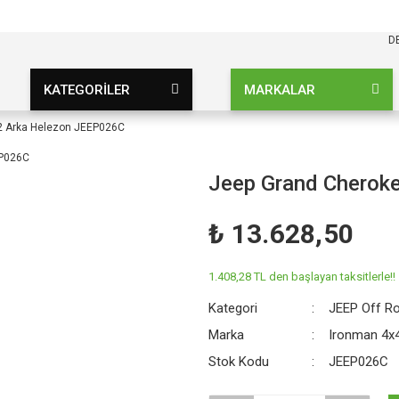
KARGO BEDAVA
UZ ŞARTSIZ
D
KATEGORİLER
MARKALAR
2 Arka Helezon JEEP026C
Jeep Grand Cherok
₺ 13.628,50
1.408,28 TL den başlayan taksitlerle!!
Kategori
JEEP Off R
Marka
Ironman 4x
Stok Kodu
JEEP026C