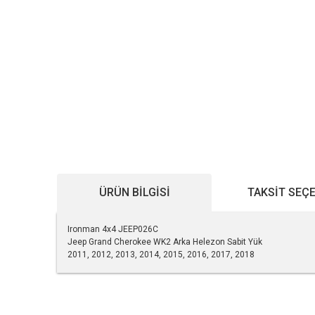
ÜRÜN BILGISI
TAKSIT SEÇ
Ironman 4x4 JEEP026C
Jeep Grand Cherokee WK2 Arka Helezon Sabit Yük
2011, 2012, 2013, 2014, 2015, 2016, 2017, 2018
Bu ürünün fiyat bilgisi, resim, ürün açıklamalarında ve diğe
Görüş ve önerileriniz için teşekkür ederiz.