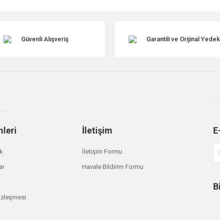
Güvenli Alışveriş
Garantili ve Orijinal Yede
mleri
İletişim
E
Gönder
ik
İletişim Formu
ar
Havale Bildirim Formu
B
özleşmesi