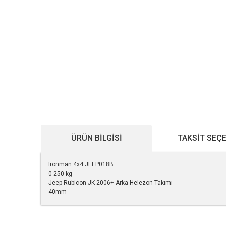
ÜRÜN BILGISI
TAKSIT SEÇ
Ironman 4x4 JEEP018B
0-250 kg
Jeep Rubicon JK 2006+ Arka Helezon Takımı
40mm
Bu ürünün fiyat bilgisi, resim, ürün açıklamalarında ve diğe