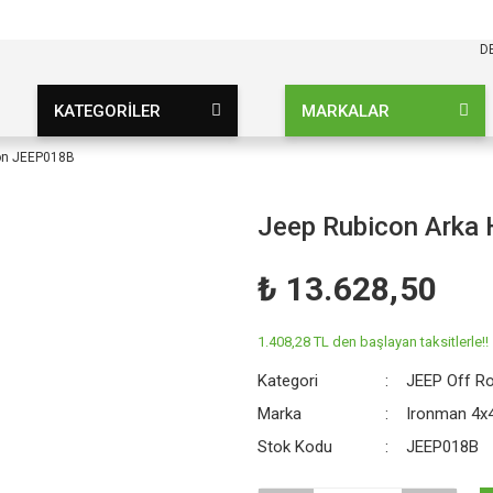
KARGO BEDAVA
UZ ŞARTSIZ
D
KATEGORİLER
MARKALAR
on JEEP018B
Jeep Rubicon Arka
₺ 13.628,50
1.408,28 TL den başlayan taksitlerle!!
Kategori
JEEP Off R
Marka
Ironman 4x
Stok Kodu
JEEP018B