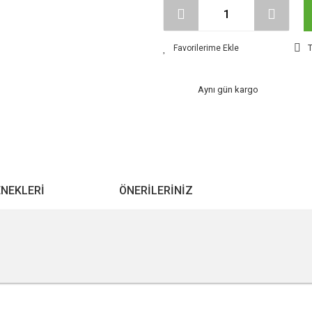
T
Aynı gün kargo
ENEKLERI
ÖNERILERINIZ
r konularda yetersiz gördüğünüz noktaları öneri formunu kullanarak tarafımıza ile