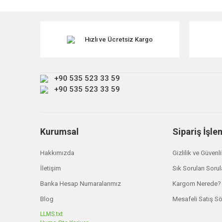
Görüş ve önerileriniz için teşekkür ederiz.
Ürün resmi kalitesiz, bozuk veya görüntülenemiyor.
Ürün açıklamasında eksik bilgiler bulunuyor.
Hızlı ve Ücretsiz Kargo
Ürün bilgilerinde hatalar bulunuyor.
Ürün fiyatı diğer sitelerden daha pahalı.
+90 535 523 33 59
Bu ürüne benzer farklı alternatifler olmalı.
+90 535 523 33 59
Kurumsal
Sipariş İşle
Hakkımızda
Gizlilik ve Güvenl
İletişim
Sık Sorulan Sorul
Banka Hesap Numaralarımız
Kargom Nerede?
Blog
Mesafeli Satış S
LLMS.txt