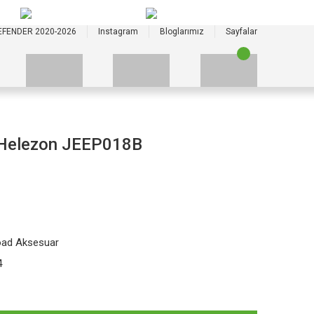
+90 535 523 33 59
+90 535 523 33 59
EFENDER 2020-2026
Instagram
Bloglarımız
Sayfalar
 Helezon JEEP018B
oad Aksesuar
4