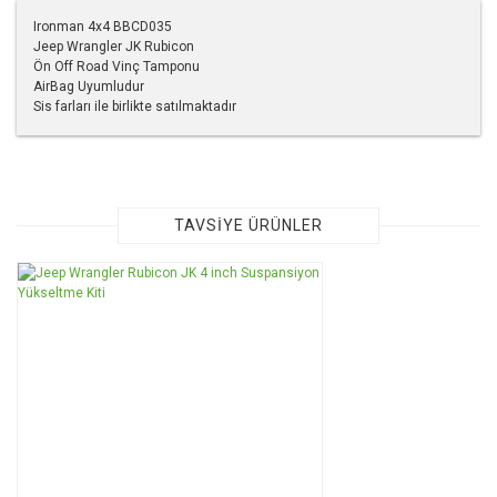
Ironman 4x4 BBCD035
Jeep Wrangler JK Rubicon
Ön Off Road Vinç Tamponu
AirBag Uyumludur
Sis farları ile birlikte satılmaktadır
Bu ürünün fiyat bilgisi, resim, ürün açıklamalarında ve diğer
konularda yetersiz gördüğünüz noktaları öneri formunu
kullanarak tarafımıza iletebilirsiniz.
Görüş ve önerileriniz için teşekkür ederiz.
TAVSİYE ÜRÜNLER
Ürün resmi kalitesiz, bozuk veya görüntülenemiyor.
Ürün açıklamasında eksik bilgiler bulunuyor.
Ürün bilgilerinde hatalar bulunuyor.
Ürün fiyatı diğer sitelerden daha pahalı.
Bu ürüne benzer farklı alternatifler olmalı.