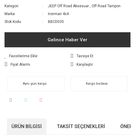
Kategori
JEEP Off Road Aksesuar
,
Off Road Tampon
Marka
Ironman 4x4
Stok Kodu
BBCD035
Gelince Haber Ver
Tavsiye Et
Fiyat Alarmı
Karşılaştır
Aynı gün kargo
Kargo bedava
ÜRÜN BILGISI
TAKSIT SEÇENEKLERI
ÖNERI