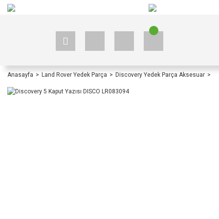
+90 535 523 33 59
+90 535 523 33 59
Anasayfa
Land Rover Yedek Parça
Discovery Yedek Parça Aksesuar
Di