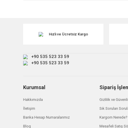
Bu ürünün fiyat bilgisi, resim, ürün açıklamalarında ve diğe
Görüş ve önerileriniz için teşekkür ederiz.
Ürün resmi kalitesiz, bozuk veya görüntülenemiyor.
Ürün açıklamasında eksik bilgiler bulunuyor.
Hızlı ve Ücretsiz Kargo
Ürün bilgilerinde hatalar bulunuyor.
Ürün fiyatı diğer sitelerden daha pahalı.
+90 535 523 33 59
Bu ürüne benzer farklı alternatifler olmalı.
+90 535 523 33 59
Kurumsal
Sipariş İşle
Hakkımızda
Gizlilik ve Güvenl
İletişim
Sık Sorulan Sorul
Banka Hesap Numaralarımız
Kargom Nerede?
Blog
Mesafeli Satış S