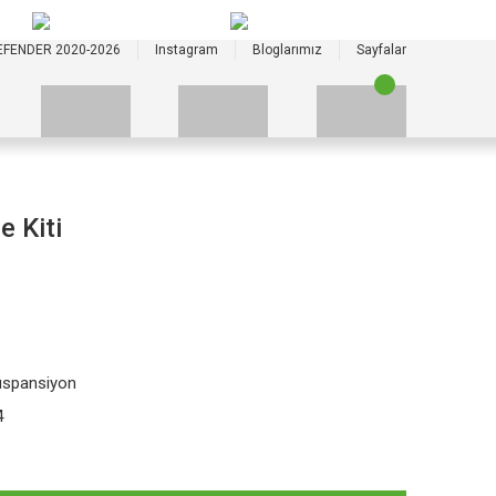
+90 535 523 33 59
+90 535 523 33 59
EFENDER 2020-2026
Instagram
Bloglarımız
Sayfalar
 Kiti
uspansiyon
4