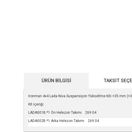
ÜRÜN BILGISI
TAKSIT SEÇ
Ironman 4x4
Lada Niva Suspansiyon Yükseltme Kiti +
35 mm (+3
Kit içeriği:
LADA001B *1 Ön Helezon Takımı 269.04
LADA002B *1 Arka Helezon Takımı 269.04