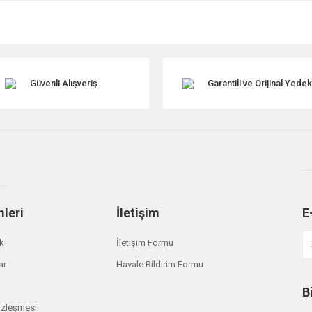
r konularda yetersiz gördüğünüz noktaları öneri formunu kullanarak tarafımıza ile
Güvenli Alışveriş
Garantili ve Orijinal Yede
mleri
İletişim
E
Gönder
ik
İletişim Formu
ar
Havale Bildirim Formu
B
özleşmesi