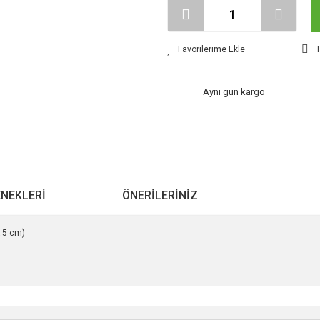
T
Aynı gün kargo
ENEKLERI
ÖNERILERINIZ
.5 cm)