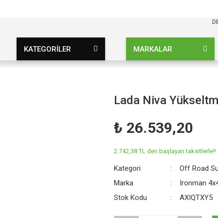
KARGO BEDAVA
UZ ŞARTSIZ
D
KATEGORİLER
MARKALAR
Lada Niva Yükseltme
₺ 26.539,20
2.742,38 TL den başlayan taksitlerle!!
Kategori
Off Road S
Marka
Ironman 4x
Stok Kodu
AXIQTXY5