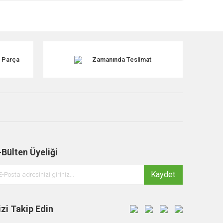
tebilirsiniz.
k Parça
Zamanında Teslimat
-Bülten Üyeliği
Kaydet
izi Takip Edin