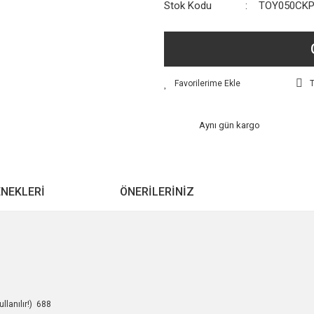
Stok Kodu
TOY050CK
T
Aynı gün kargo
ENEKLERI
ÖNERILERINIZ
llanılır!) 688