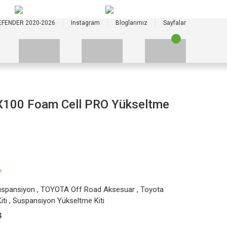
+90 535 523 33 59
+90 535 523 33 59
EFENDER 2020-2026
Instagram
Bloglarımız
Sayfalar
VX100 Foam Cell PRO Yükseltme
!
uspansiyon
,
TOYOTA Off Road Aksesuar
,
Toyota
iti
,
Suspansiyon Yükseltme Kiti
4