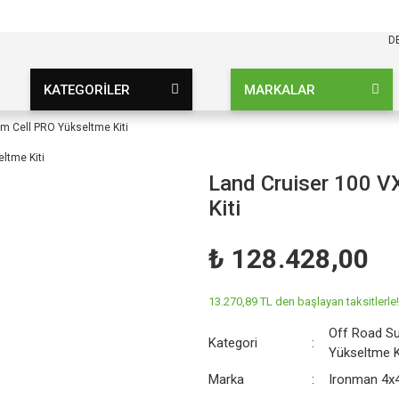
KARGO BEDAVA
UZ ŞARTSIZ
D
KATEGORİLER
MARKALAR
m Cell PRO Yükseltme Kiti
Land Cruiser 100 
Kiti
₺ 128.428,00
13.270,89 TL den başlayan taksitlerle!
Off Road S
Kategori
Yükseltme K
Marka
Ironman 4x