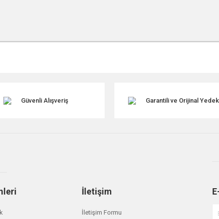
r konularda yetersiz gördüğünüz noktaları öneri formunu kullanarak tarafımıza ile
Güvenli Alışveriş
Garantili ve Orijinal Yede
mleri
İletişim
E
Gönder
ik
İletişim Formu