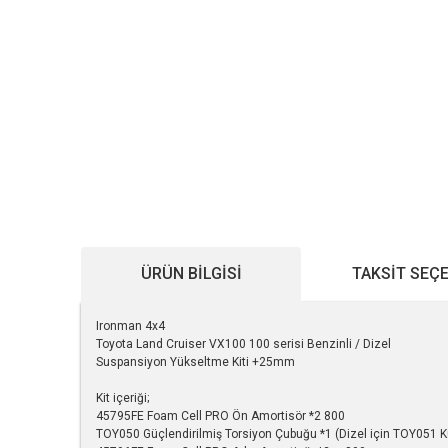
ÜRÜN BILGISI
TAKSIT SEÇ
Ironman 4x4
Toyota Land Cruiser VX100 100 serisi Benzinli / Dizel
Suspansiyon Yükseltme Kiti +25mm
Kit içeriği;
45795FE Foam Cell PRO Ön Amortisör *2 800
TOY050 Güçlendirilmiş Torsiyon Çubuğu *1 (Dizel için TOY051 Ku