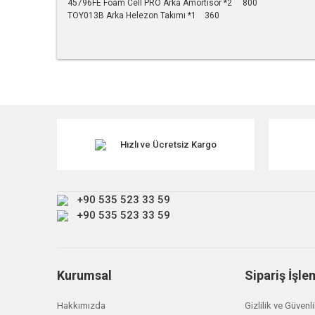
45796FE Foam Cell PRO Arka Amortisör *2 800
TOY013B Arka Helezon Takımı *1 360
Bu ürünün fiyat bilgisi, resim, ürün açıklamalarında ve diğe
Görüş ve önerileriniz için teşekkür ederiz.
Ürün resmi kalitesiz, bozuk veya görüntülenemiyor.
Ürün açıklamasında eksik bilgiler bulunuyor.
Hızlı ve Ücretsiz Kargo
Ürün bilgilerinde hatalar bulunuyor.
Ürün fiyatı diğer sitelerden daha pahalı.
+90 535 523 33 59
Bu ürüne benzer farklı alternatifler olmalı.
+90 535 523 33 59
Kurumsal
Sipariş İşle
Hakkımızda
Gizlilik ve Güvenl