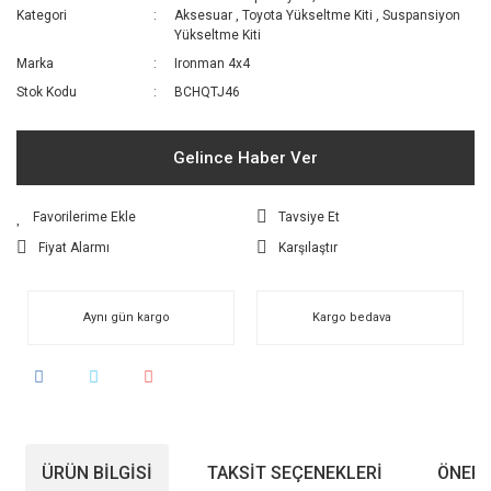
Kategori
Aksesuar
,
Toyota Yükseltme Kiti
,
Suspansiyon
Yükseltme Kiti
Marka
Ironman 4x4
Stok Kodu
BCHQTJ46
Gelince Haber Ver
Tavsiye Et
Fiyat Alarmı
Karşılaştır
Aynı gün kargo
Kargo bedava
ÜRÜN BILGISI
TAKSIT SEÇENEKLERI
ÖNERI