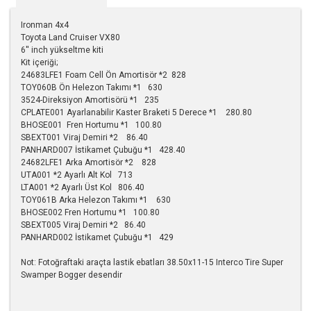
Ironman 4x4
Toyota Land Cruiser VX80
6'' inch yükseltme kiti
Kit içeriği;
24683LFE1 Foam Cell Ön Amortisör *2 828
TOY060B Ön Helezon Takımı *1 630
3524-Direksiyon Amortisörü *1 235
CPLATE001 Ayarlanabilir Kaster Braketi 5 Derece *1 280.80
BHOSE001 Fren Hortumu *1 100.80
SBEXT001 Viraj Demiri *2 86.40
PANHARD007 İstikamet Çubuğu *1 428.40
24682LFE1 Arka Amortisör *2 828
UTA001 *2 Ayarlı Alt Kol 713
LTA001 *2 Ayarlı Üst Kol 806.40
TOY061B Arka Helezon Takımı *1 630
BHOSE002 Fren Hortumu *1 100.80
SBEXT005 Viraj Demiri *2 86.40
PANHARD002 İstikamet Çubuğu *1 429
Not: Fotoğraftaki araçta lastik ebatları 38.50x11-15 Interco Tire Super
Swamper Bogger desendir