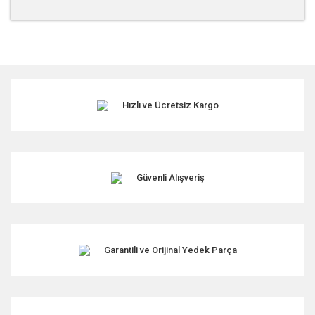
Bu ürünün fiyat bilgisi, resim, ürün açıklamalarında ve diğer
konularda yetersiz gördüğünüz noktaları öneri formunu
kullanarak tarafımıza iletebilirsiniz.
Görüş ve önerileriniz için teşekkür ederiz.
Hızlı ve Ücretsiz Kargo
Ürün resmi kalitesiz, bozuk veya görüntülenemiyor.
Ürün açıklamasında eksik bilgiler bulunuyor.
Ürün bilgilerinde hatalar bulunuyor.
Ürün fiyatı diğer sitelerden daha pahalı.
Güvenli Alışveriş
Bu ürüne benzer farklı alternatifler olmalı.
Garantili ve Orijinal Yedek Parça
Gönder