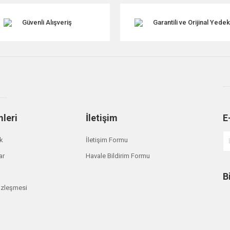
Güvenli Alışveriş
Garantili ve Orijinal Yede
mleri
İletişim
E
Gönder
ik
İletişim Formu
ar
Havale Bildirim Formu
B
özleşmesi