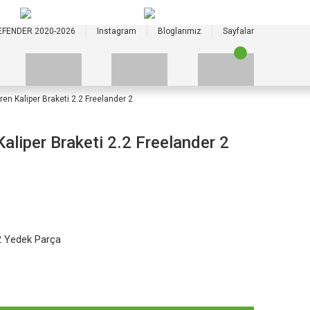
+90 535 523 33 59
+90 535 523 33 59
EFENDER 2020-2026
Instagram
Bloglarımız
Sayfalar
en Kaliper Braketi 2.2 Freelander 2
liper Braketi 2.2 Freelander 2
2 Yedek Parça