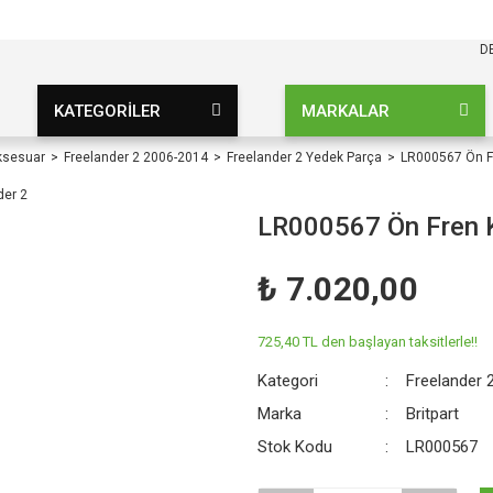
KARGO BEDAVA
UZ ŞARTSIZ
D
KATEGORİLER
MARKALAR
ksesuar
Freelander 2 2006-2014
Freelander 2 Yedek Parça
LR000567 Ön Fr
LR000567 Ön Fren Ka
₺ 7.020,00
725,40 TL den başlayan taksitlerle!!
Kategori
Freelander 
Marka
Britpart
Stok Kodu
LR000567