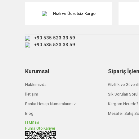
Ürün resmi kalitesiz, bozuk veya görüntülenemiyor.
Ürün açıklamasında eksik bilgiler bulunuyor.
Hızlı ve Ücretsiz Kargo
Ürün bilgilerinde hatalar bulunuyor.
Ürün fiyatı diğer sitelerden daha pahalı.
+90 535 523 33 59
Bu ürüne benzer farklı alternatifler olmalı.
+90 535 523 33 59
Kurumsal
Sipariş İşle
Hakkımızda
Gizlilik ve Güvenl
İletişim
Sık Sorulan Sorul
Banka Hesap Numaralarımız
Kargom Nerede?
Blog
Mesafeli Satış S
LLMS.txt
Huma Oto Kariyer