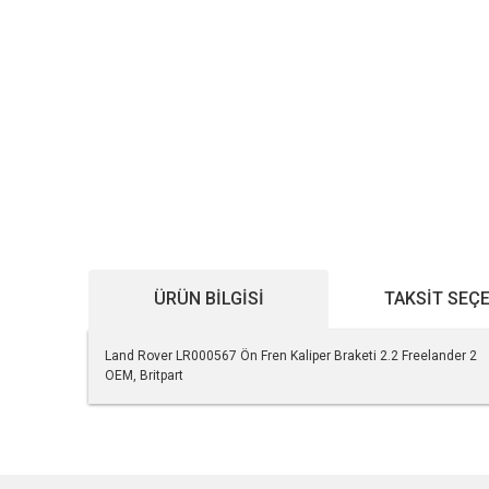
ÜRÜN BILGISI
TAKSIT SEÇ
Land Rover LR000567 Ön Fren Kaliper Braketi 2.2 Freelander 2
OEM, Britpart
Bu ürünün fiyat bilgisi, resim, ürün açıklamalarında ve diğe
Görüş ve önerileriniz için teşekkür ederiz.