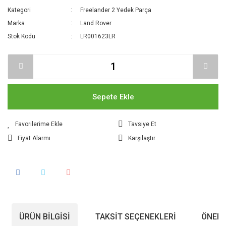
Kategori
Freelander 2 Yedek Parça
Marka
Land Rover
Stok Kodu
LR001623LR
Sepete Ekle
Tavsiye Et
Fiyat Alarmı
Karşılaştır
ÜRÜN BILGISI
TAKSIT SEÇENEKLERI
ÖNERI