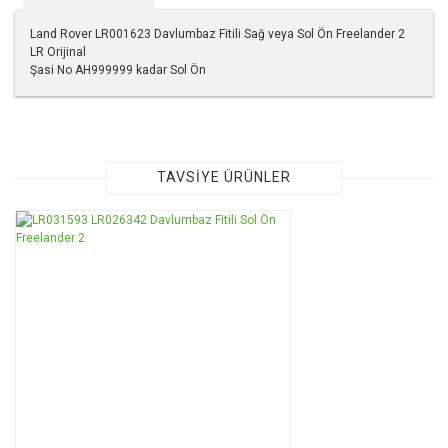
Land Rover LR001623 Davlumbaz Fitili Sağ veya Sol Ön Freelander 2
LR Orijinal
Şasi No AH999999 kadar Sol Ön
Bu ürünün fiyat bilgisi, resim, ürün açıklamalarında ve diğer
konularda yetersiz gördüğünüz noktaları öneri formunu
kullanarak tarafımıza iletebilirsiniz.
Görüş ve önerileriniz için teşekkür ederiz.
TAVSİYE ÜRÜNLER
Ürün resmi kalitesiz, bozuk veya görüntülenemiyor.
Ürün açıklamasında eksik bilgiler bulunuyor.
Ürün bilgilerinde hatalar bulunuyor.
Ürün fiyatı diğer sitelerden daha pahalı.
Bu ürüne benzer farklı alternatifler olmalı.