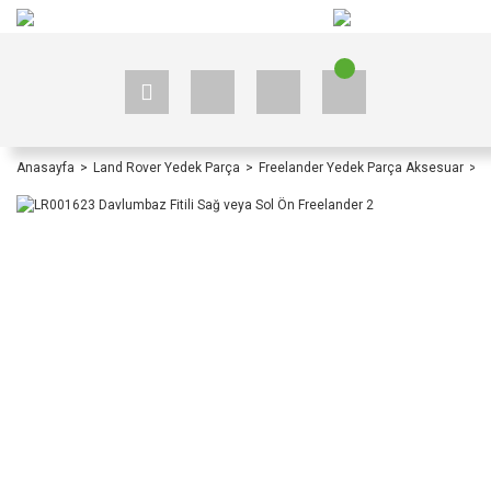
+90 535 523 33 59
+90 535 523 33 59
Anasayfa
Land Rover Yedek Parça
Freelander Yedek Parça Aksesuar
F