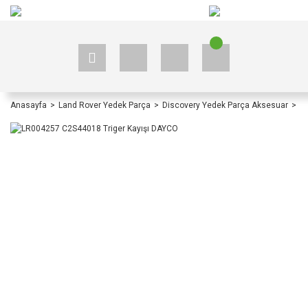
+90 535 523 33 59
+90 535 523 33 59
Anasayfa
Land Rover Yedek Parça
Discovery Yedek Parça Aksesuar
Di