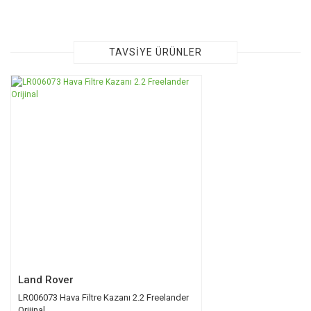
Bu ürünün fiyat bilgisi, resim, ürün açıklamalarında ve diğer
konularda yetersiz gördüğünüz noktaları öneri formunu
kullanarak tarafımıza iletebilirsiniz.
Görüş ve önerileriniz için teşekkür ederiz.
TAVSİYE ÜRÜNLER
Ürün resmi kalitesiz, bozuk veya görüntülenemiyor.
Ürün açıklamasında eksik bilgiler bulunuyor.
Ürün bilgilerinde hatalar bulunuyor.
Ürün fiyatı diğer sitelerden daha pahalı.
Bu ürüne benzer farklı alternatifler olmalı.
Gönder
Land Rover
LR006073 Hava Filtre Kazanı 2.2 Freelander
Orijinal