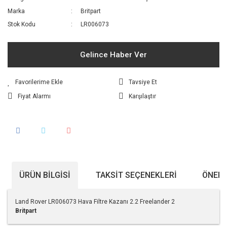
Marka
Britpart
Stok Kodu
LR006073
Gelince Haber Ver
Tavsiye Et
Fiyat Alarmı
Karşılaştır
ÜRÜN BILGISI
TAKSIT SEÇENEKLERI
ÖNERI
Land Rover LR006073 Hava Filtre Kazanı 2.2 Freelander 2
Britpart