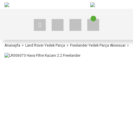
+90 535 523 33 59
+90 535 523 33 59
Anasayfa
Land Rover Yedek Parça
Freelander Yedek Parça Aksesuar
F