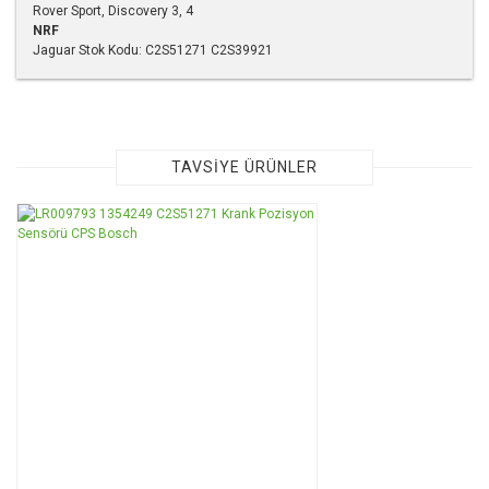
Rover Sport, Discovery 3, 4
NRF
Jaguar Stok Kodu: C2S51271 C2S39921
Bu ürünün fiyat bilgisi, resim, ürün açıklamalarında ve diğer
konularda yetersiz gördüğünüz noktaları öneri formunu
kullanarak tarafımıza iletebilirsiniz.
Görüş ve önerileriniz için teşekkür ederiz.
TAVSİYE ÜRÜNLER
Ürün resmi kalitesiz, bozuk veya görüntülenemiyor.
TÜKENDİ
Ürün açıklamasında eksik bilgiler bulunuyor.
Ürün bilgilerinde hatalar bulunuyor.
Ürün fiyatı diğer sitelerden daha pahalı.
Bu ürüne benzer farklı alternatifler olmalı.
Gönder