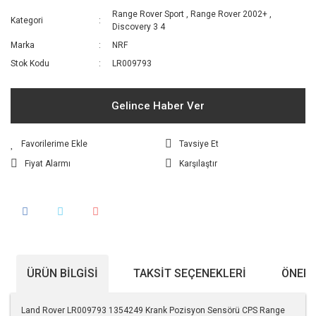
Range Rover Sport
,
Range Rover 2002+
,
Kategori
Discovery 3 4
Marka
NRF
Stok Kodu
LR009793
Gelince Haber Ver
Tavsiye Et
Fiyat Alarmı
Karşılaştır
ÜRÜN BILGISI
TAKSIT SEÇENEKLERI
ÖNERI
Land Rover LR009793 1354249 Krank Pozisyon Sensörü CPS Range