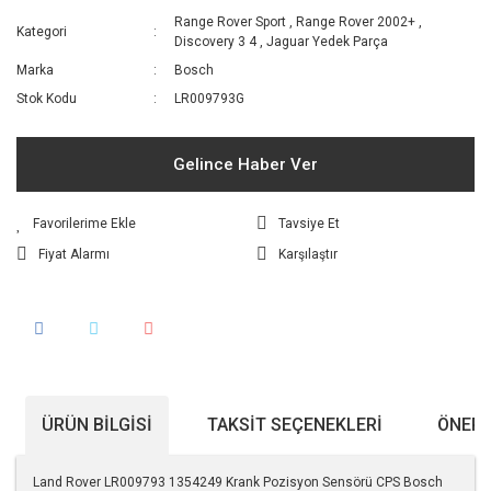
Range Rover Sport
,
Range Rover 2002+
,
Kategori
Discovery 3 4
,
Jaguar Yedek Parça
Marka
Bosch
Stok Kodu
LR009793G
Gelince Haber Ver
Tavsiye Et
Fiyat Alarmı
Karşılaştır
ÜRÜN BILGISI
TAKSIT SEÇENEKLERI
ÖNERI
Land Rover LR009793 1354249 Krank Pozisyon Sensörü CPS Bosch