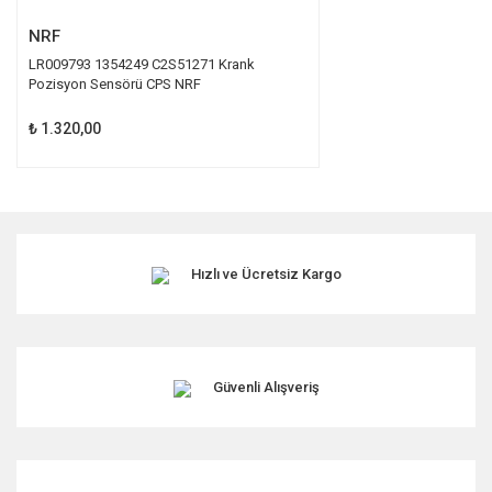
NRF
LR009793 1354249 C2S51271 Krank
Pozisyon Sensörü CPS NRF
₺ 1.320,00
Hızlı ve Ücretsiz Kargo
Güvenli Alışveriş