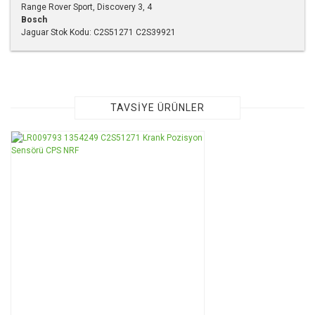
Range Rover Sport, Discovery 3, 4
Bosch
Jaguar Stok Kodu: C2S51271 C2S39921
Bu ürünün fiyat bilgisi, resim, ürün açıklamalarında ve diğer
konularda yetersiz gördüğünüz noktaları öneri formunu
kullanarak tarafımıza iletebilirsiniz.
Görüş ve önerileriniz için teşekkür ederiz.
TAVSİYE ÜRÜNLER
Ürün resmi kalitesiz, bozuk veya görüntülenemiyor.
TÜKENDİ
Ürün açıklamasında eksik bilgiler bulunuyor.
Ürün bilgilerinde hatalar bulunuyor.
Ürün fiyatı diğer sitelerden daha pahalı.
Bu ürüne benzer farklı alternatifler olmalı.
Gönder